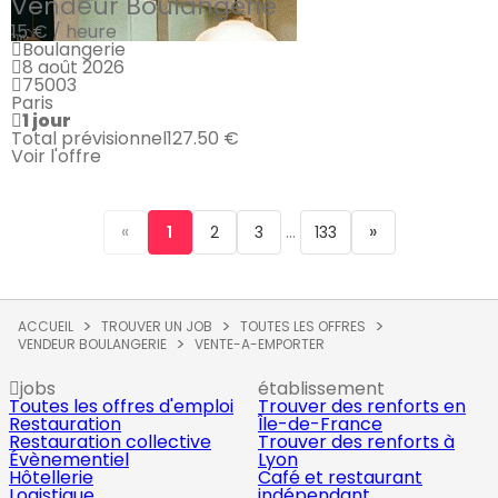
Vendeur Boulangerie
15 € / heure
Boulangerie
8 août 2026
75003
Paris
1 jour
Total prévisionnel
127.50 €
Voir l'offre
«
...
»
1
2
3
133
ACCUEIL
TROUVER UN JOB
TOUTES LES OFFRES
VENDEUR BOULANGERIE
VENTE-A-EMPORTER
jobs
établissement
Toutes les offres d'emploi
Trouver des renforts en
Restauration
Île-de-France
Restauration collective
Trouver des renforts à
Évènementiel
Lyon
Hôtellerie
Café et restaurant
Logistique
indépendant