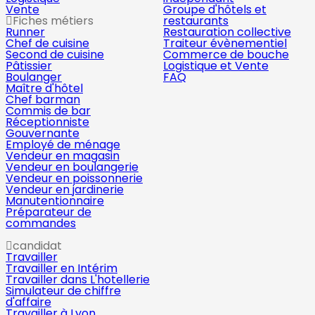
Vente
Groupe d'hôtels et
Fiches métiers
restaurants
Runner
Restauration collective
Chef de cuisine
Traiteur évènementiel
Second de cuisine
Commerce de bouche
Pâtissier
Logistique et Vente
Boulanger
FAQ
Maître d'hôtel
Chef barman
Commis de bar
Réceptionniste
Gouvernante
Employé de ménage
Vendeur en magasin
Vendeur en boulangerie
Vendeur en poissonnerie
Vendeur en jardinerie
Manutentionnaire
Préparateur de
commandes
candidat
Travailler
Travailler en Intérim
Travailler dans L'hotellerie
Simulateur de chiffre
d'affaire
Travailler à Lyon