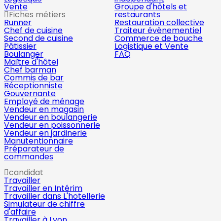
Vente
Groupe d'hôtels et
Fiches métiers
restaurants
Runner
Restauration collective
Chef de cuisine
Traiteur évènementiel
Second de cuisine
Commerce de bouche
Pâtissier
Logistique et Vente
Boulanger
FAQ
Maître d'hôtel
Chef barman
Commis de bar
Réceptionniste
Gouvernante
Employé de ménage
Vendeur en magasin
Vendeur en boulangerie
Vendeur en poissonnerie
Vendeur en jardinerie
Manutentionnaire
Préparateur de
commandes
candidat
Travailler
Travailler en Intérim
Travailler dans L'hotellerie
Simulateur de chiffre
d'affaire
Travailler à Lyon