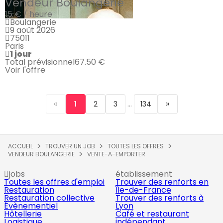
Vendeur Boulangerie
15 € / heure
Boulangerie
9 août 2026
75011
Paris
1 jour
Total prévisionnel
67.50 €
Voir l'offre
«
...
»
1
2
3
134
ACCUEIL
TROUVER UN JOB
TOUTES LES OFFRES
VENDEUR BOULANGERIE
VENTE-A-EMPORTER
jobs
établissement
Toutes les offres d'emploi
Trouver des renforts en
Restauration
Île-de-France
Restauration collective
Trouver des renforts à
Évènementiel
Lyon
Hôtellerie
Café et restaurant
Logistique
indépendant