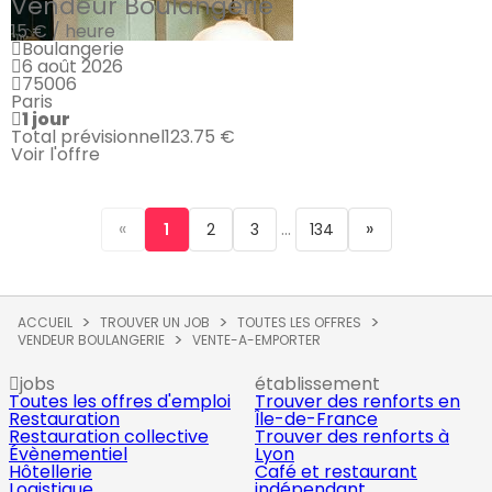
Vendeur Boulangerie
15 € / heure
Boulangerie
6 août 2026
75006
Paris
1 jour
Total prévisionnel
123.75 €
Voir l'offre
«
...
»
1
2
3
134
ACCUEIL
TROUVER UN JOB
TOUTES LES OFFRES
VENDEUR BOULANGERIE
VENTE-A-EMPORTER
jobs
établissement
Toutes les offres d'emploi
Trouver des renforts en
Restauration
Île-de-France
Restauration collective
Trouver des renforts à
Évènementiel
Lyon
Hôtellerie
Café et restaurant
Logistique
indépendant