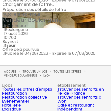
Publiée le 05/08/2026 - Expirée le 07/08/2026
Chargement de l'offre...
Préparation des détails de l'offre
Auto-entrepreneur
Vendeur Boulangerie
15 € / heure
Boulangerie
7 août 2026
01700
Beynost
1 jour
Offre déjà pourvue
Publiée le 04/08/2026 - Expirée le 07/08/2026
ACCUEIL
TROUVER UN JOB
TOUTES LES OFFRES
VENDEUR BOULANGERIE
LYON
jobs
établissement
Toutes les offres d'emploi
Trouver des renforts en
Restauration
Île-de-France
Restauration collective
Trouver des renforts à
Évènementiel
Lyon
Hôtellerie
Café et restaurant
Logistique
indépendant