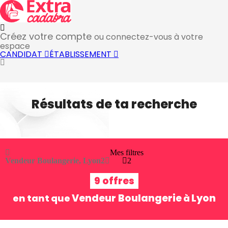
Créez votre compte
ou connectez-vous à votre
espace
CANDIDAT
ÉTABLISSEMENT
Résultats de ta recherche
Mes filtres
Vendeur Boulangerie, Lyon
2
2
9 offres
Vendeur Boulangerie
Lyon
en tant que
à