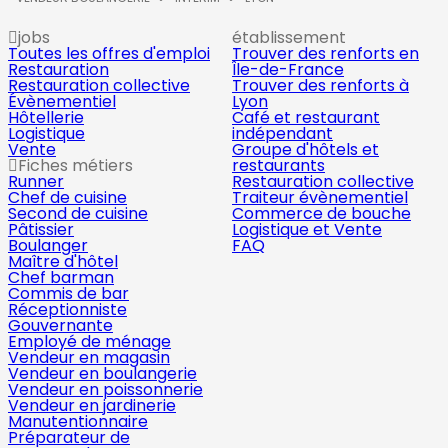
jobs
établissement
Toutes les offres d'emploi
Trouver des renforts en
Restauration
Île-de-France
Restauration collective
Trouver des renforts à
Évènementiel
Lyon
Hôtellerie
Café et restaurant
Logistique
indépendant
Vente
Groupe d'hôtels et
Fiches métiers
restaurants
Runner
Restauration collective
Chef de cuisine
Traiteur évènementiel
Second de cuisine
Commerce de bouche
Pâtissier
Logistique et Vente
Boulanger
FAQ
Maître d'hôtel
Chef barman
Commis de bar
Réceptionniste
Gouvernante
Employé de ménage
Vendeur en magasin
Vendeur en boulangerie
Vendeur en poissonnerie
Vendeur en jardinerie
Manutentionnaire
Préparateur de