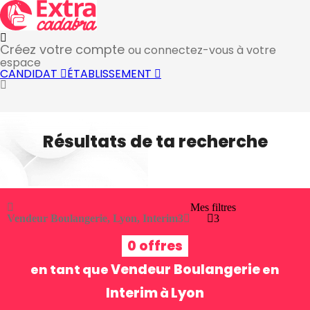
Créez votre compte
ou connectez-vous à votre
espace
CANDIDAT
ÉTABLISSEMENT
Résultats de ta recherche
Mes filtres
Vendeur Boulangerie, Lyon, Interim
3
3
0 offres
Vendeur Boulangerie
en tant que
en
Interim
Lyon
à