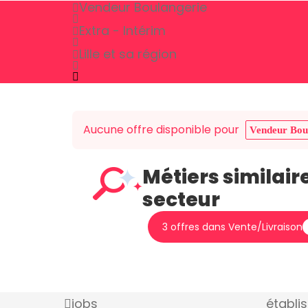
Vendeur Boulangerie
Extra - Intérim
Lille et sa région
Aucune offre disponible pour
Vendeur Bou
Métiers similair
secteur
3 offres dans Vente/Livraison
jobs
établi