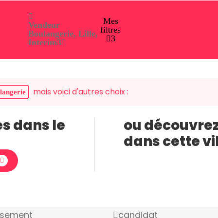
Mes
Vendeur
filtres
Boulangerie, Lille,
3
Interim
3
mais voici d'autres choix :
langerie
es dans le
ou découvrez
dans cette vi
ssement
candidat