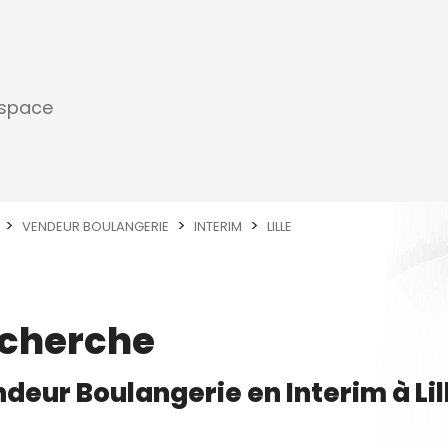
espace
VENDEUR BOULANGERIE
INTERIM
LILLE
echerche
deur Boulangerie
en
Interim
à
Lil