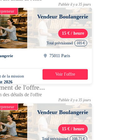
Publiée il y a 35 jours
epreneur
Vendeur Boulangerie
15 € / heure
Total prévisionnel
105 €
angerie
75011 Paris
Voir l'offre
 de la mission
1 jour
ût 2026
ent de l'offre...
0 - 21h00
 des détails de l'offre
Publiée il y a 35 jours
epreneur
Vendeur Boulangerie
15 € / heure
Total prévisionnel
108.75 €