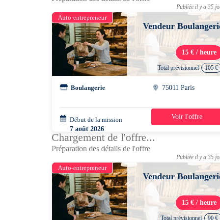
Publiée il y a 35 j
Auto-entrepreneur
Vendeur Boulangeri
15 € / heure
Total prévisionnel
105 €
Boulangerie
75011 Paris
Voir l'offre
Début de la mission
1 jour
7 août 2026
Chargement de l'offre...
13h30 - 21h00
Préparation des détails de l'offre
Publiée il y a 35 j
Auto-entrepreneur
Vendeur Boulangeri
15 € / heure
Total prévisionnel
90 €