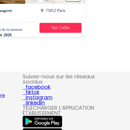
angerie
75012 Paris
Voir l'offre
 de la mission
1 jour
ût 2026
5 - 14h00
Suivez-nous sur les réseaux
sociaux
facebook
tiktok
ire
instagram
linkedin
TÉLÉCHARGER L’APPLICATION
ÉTABLISSEMENT