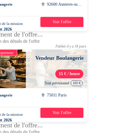
angerie
92600 Asnieres-sur-seine
Voir l'offre
 de la mission
1 jour
ût 2026
ent de l'offre...
0 - 21h00
 des détails de l'offre
Publiée il y a 18 jours
epreneur
Vendeur Boulangerie
15 € / heure
Total prévisionnel
105 €
angerie
75011 Paris
Voir l'offre
 de la mission
1 jour
ût 2026
ent de l'offre...
0 - 20h30
 des détails de l'offre