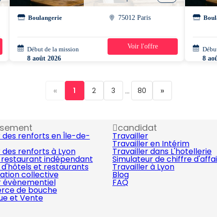
Boulangerie
75012 Paris
Boul
Voir l'offre
Début de la mission
1 jour
Début
8 août 2026
8 ao
06h00 - 13h30
06h1
«
...
»
1
2
3
80
ssement
candidat
 des renforts en Île-de-
Travailler
Travailler en Intérim
 des renforts à Lyon
Travailler dans L'hotellerie
 restaurant indépendant
Simulateur de chiffre d'affa
d'hôtels et restaurants
Travailler à Lyon
ation collective
Blog
r évènementiel
FAQ
ce de bouche
que et Vente