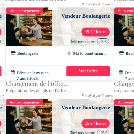
ours
Publiée il y a 35 jours
Auto-entrepreneur
Auto-entr
e
Vendeur Boulangerie
15 € / heure
Total prévisionnel
105 €
Boulangerie
94210 Saint-maur-des-fosses
Boul
Voir l'offre
Début de la mission
1 jour
Début
7 août 2026
7 ao
Chargement de l'offre...
Chargem
13h30 - 21h00
14h0
Préparation des détails de l'offre
Préparation
ours
Publiée il y a 35 jours
Auto-entrepreneur
Auto-entr
e
Vendeur Boulangerie
15 € / heure
Total prévisionnel
105 €