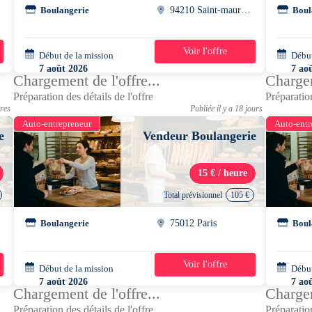
Boulangerie
94210 Saint-maur-des-fosses
Boul
Voir l'offre
Début de la mission
1 jour
Début
7 août 2026
7 ao
Chargement de l'offre...
Chargem
09h30 - 18h00
12h0
Préparation des détails de l'offre
Préparation
ures
Publiée il y a 18 jours
Auto-entrepreneur
Auto-entr
e
Vendeur Boulangerie
15 € / heure
Total prévisionnel
105 €
Boulangerie
75012 Paris
Boul
Voir l'offre
Début de la mission
1 jour
Début
7 août 2026
7 ao
Chargement de l'offre...
Chargem
13h00 - 20h30
13h0
Préparation des détails de l'offre
Préparation