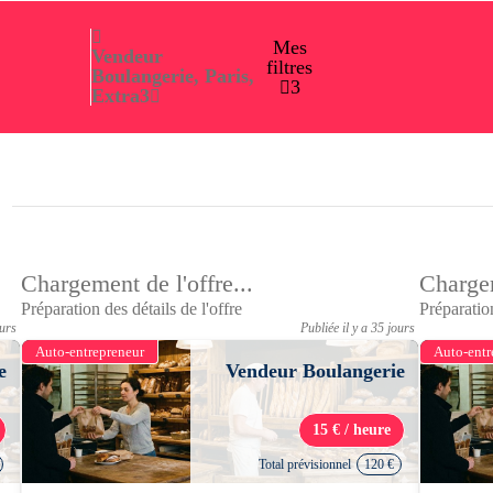
Mes
Vendeur
filtres
Boulangerie, Paris,
3
Extra
3
Chargement de l'offre...
Chargem
Préparation des détails de l'offre
Préparation
ours
Publiée il y a 35 jours
Auto-entrepreneur
Auto-entr
e
Vendeur Boulangerie
15 € / heure
Total prévisionnel
120 €