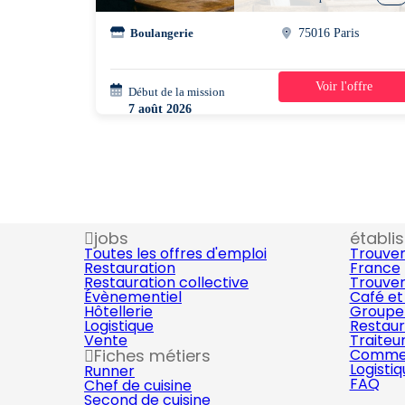
Boulangerie
75016 Paris
Voir l'offre
Début de la mission
1 jour
7 août 2026
14h30 - 21h00
jobs
établi
Toutes les offres d'emploi
Trouver
Restauration
France
Restauration collective
Trouver
Évènementiel
Café et
Hôtellerie
Groupe 
Logistique
Restaur
Vente
Traiteu
Fiches métiers
Commer
Logisti
Runner
FAQ
Chef de cuisine
Second de cuisine