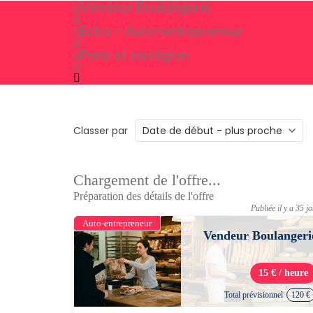
Vendeur Boulangerie
Extra - Auto-entrepreneur
Paris et sa région
Classer par
Chargement de l'offre...
Préparation des détails de l'offre
Publiée il y a 35 j
Auto-entrepreneur
Vendeur Boulangeri
15 € / heure
Total prévisionnel
120 €