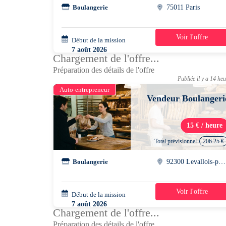
Boulangerie
75011 Paris
Voir l'offre
Début de la mission
1 jour
7 août 2026
Chargement de l'offre...
09h00 - 18h00
Préparation des détails de l'offre
Publiée il y a 14 he
Auto-entrepreneur
Vendeur Boulangeri
15 € / heure
Total prévisionnel
206.25 €
Boulangerie
92300 Levallois-perret
Voir l'offre
Début de la mission
2 jours
7 août 2026
Chargement de l'offre...
12h30 - 20h45
Préparation des détails de l'offre