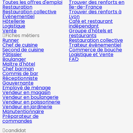
Toutes les offres d'emploi
Trouver des renforts en
Restauration
Île-de-France
Restauration collective
Trouver des renforts à
Évènementiel
Lyon
Hôtellerie
Café et restaurant
Logistique
indépendant
Vente
Groupe d'hôtels et
Fiches métiers
restaurants
Runner
Restauration collective
Chef de cuisine
Traiteur évènementiel
Second de cuisine
Commerce de bouche
Pâtissier
Logistique et Vente
Boulanger
FAQ
Maître d'hôtel
Chef barman
Commis de bar
Réceptionniste
Gouvernante
Employé de ménage
Vendeur en magasin
Vendeur en boulangerie
Vendeur en poissonnerie
Vendeur en jardinerie
Manutentionnaire
Préparateur de
commandes
candidat