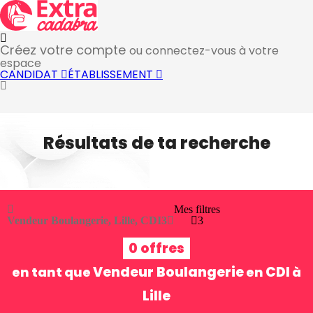
Créez votre compte
ou connectez-vous à votre
espace
CANDIDAT
ÉTABLISSEMENT
Résultats de ta recherche
Mes filtres
Vendeur Boulangerie, Lille, CDI
3
3
0 offres
Vendeur Boulangerie
CDI
en tant que
en
à
Lille