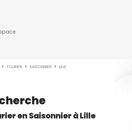
espace
TOURIER
SAISONNIER
LILLE
echerche
rier
en
Saisonnier
à
Lille