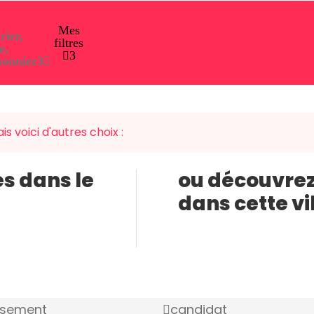
Mes
rier,
filtres
e,
3
sonnier
3
s voici d'autres choix :
es dans le
ou découvrez
dans cette vi
ssement
candidat