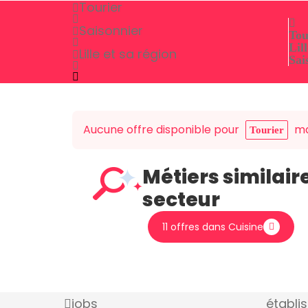
Tourier
Saisonnier
Tou
Lill
Lille et sa région
Sai
Aucune offre disponible pour
mai
Tourier
Métiers similair
secteur
11 offres dans Cuisine
jobs
établi