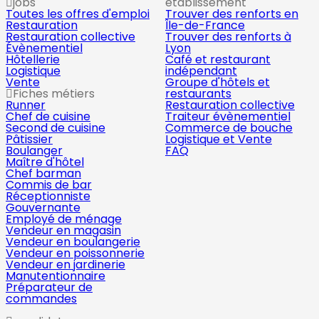
jobs
établissement
Toutes les offres d'emploi
Trouver des renforts en
Restauration
Île-de-France
Restauration collective
Trouver des renforts à
Évènementiel
Lyon
Hôtellerie
Café et restaurant
Logistique
indépendant
Vente
Groupe d'hôtels et
Fiches métiers
restaurants
Runner
Restauration collective
Chef de cuisine
Traiteur évènementiel
Second de cuisine
Commerce de bouche
Pâtissier
Logistique et Vente
Boulanger
FAQ
Maître d'hôtel
Chef barman
Commis de bar
Réceptionniste
Gouvernante
Employé de ménage
Vendeur en magasin
Vendeur en boulangerie
Vendeur en poissonnerie
Vendeur en jardinerie
Manutentionnaire
Préparateur de
commandes