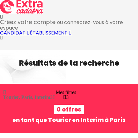
Créez votre compte
ou connectez-vous à votre
espace
CANDIDAT
ÉTABLISSEMENT
Résultats de ta recherche
Mes filtres
Tourier, Paris, Interim
3
3
0 offres
Tourier
Interim
Paris
en tant que
en
à