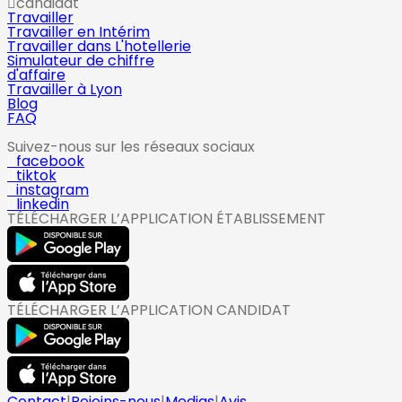
candidat
Travailler
Travailler en Intérim
Travailler dans L'hotellerie
Simulateur de chiffre
d'affaire
Travailler à Lyon
Blog
FAQ
Suivez-nous sur les réseaux sociaux
facebook
tiktok
instagram
linkedin
TÉLÉCHARGER L’APPLICATION ÉTABLISSEMENT
TÉLÉCHARGER L’APPLICATION CANDIDAT
Contact
|
Rejoins-nous
|
Medias
|
Avis