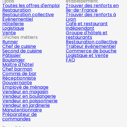
jobs
établissement
Toutes les offres d'emploi
Trouver des renforts en
Restauration
Île-de-France
Restauration collective
Trouver des renforts à
Évènementiel
Lyon
Hôtellerie
Café et restaurant
Logistique
indépendant
Vente
Groupe d'hôtels et
Fiches métiers
restaurants
Runner
Restauration collective
Chef de cuisine
Traiteur évènementiel
Second de cuisine
Commerce de bouche
Pâtissier
Logistique et Vente
Boulanger
FAQ
Maître d'hôtel
Chef barman
Commis de bar
Réceptionniste
Gouvernante
Employé de ménage
Vendeur en magasin
Vendeur en boulangerie
Vendeur en poissonnerie
Vendeur en jardinerie
Manutentionnaire
Préparateur de
commandes