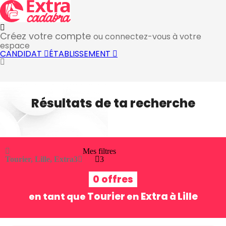
Créez votre compte
ou connectez-vous à votre
espace
CANDIDAT
ÉTABLISSEMENT
Résultats de ta recherche
Mes filtres
Tourier, Lille, Extra
3
3
0 offres
Tourier
Extra
Lille
en tant que
en
à