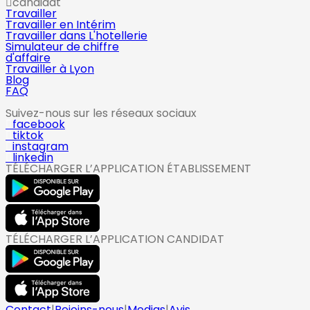
candidat
Travailler
Travailler en Intérim
Travailler dans L'hotellerie
Simulateur de chiffre
d'affaire
Travailler à Lyon
Blog
FAQ
Suivez-nous sur les réseaux sociaux
facebook
tiktok
instagram
linkedin
TÉLÉCHARGER L’APPLICATION ÉTABLISSEMENT
TÉLÉCHARGER L’APPLICATION CANDIDAT
Contact
|
Rejoins-nous
|
Medias
|
Avis