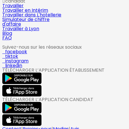
candidat
Travailler
Travailler en Intérim
Travailler dans L'hotellerie
Simulateur de chiffre
d'affaire
Travailler à Lyon
Blog
FAQ
Suivez-nous sur les réseaux sociaux
facebook
tiktok
instagram
linkedin
TÉLÉCHARGER L’APPLICATION ÉTABLISSEMENT
TÉLÉCHARGER L’APPLICATION CANDIDAT
Contact
|
Rejoins-nous
|
Medias
|
Avis