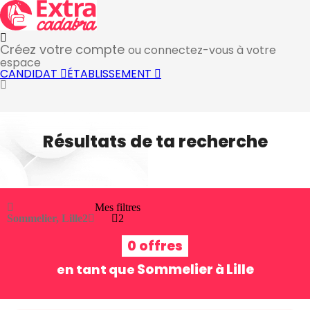
Créez votre compte
ou connectez-vous à votre
espace
CANDIDAT
ÉTABLISSEMENT
Résultats de ta recherche
Mes filtres
Sommelier, Lille
2
2
0 offres
Sommelier
Lille
en tant que
à