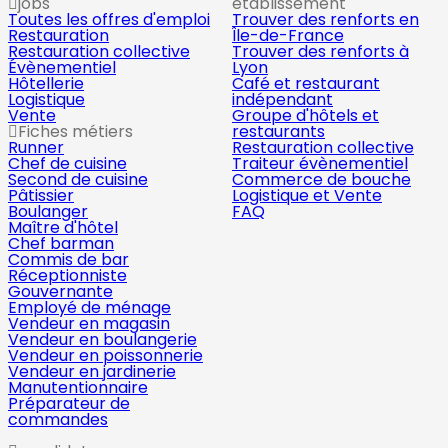
jobs
établissement
Toutes les offres d'emploi
Trouver des renforts en
Restauration
Île-de-France
Restauration collective
Trouver des renforts à
Évènementiel
Lyon
Hôtellerie
Café et restaurant
Logistique
indépendant
Vente
Groupe d'hôtels et
Fiches métiers
restaurants
Runner
Restauration collective
Chef de cuisine
Traiteur évènementiel
Second de cuisine
Commerce de bouche
Pâtissier
Logistique et Vente
Boulanger
FAQ
Maître d'hôtel
Chef barman
Commis de bar
Réceptionniste
Gouvernante
Employé de ménage
Vendeur en magasin
Vendeur en boulangerie
Vendeur en poissonnerie
Vendeur en jardinerie
Manutentionnaire
Préparateur de
commandes