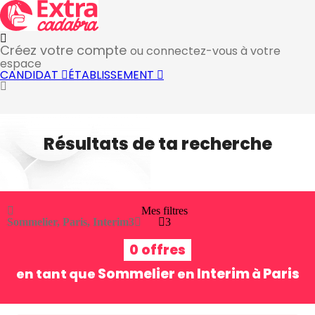
Créez votre compte
ou connectez-vous à votre
espace
CANDIDAT
ÉTABLISSEMENT
Résultats de ta recherche
Mes filtres
Sommelier, Paris, Interim
3
3
0 offres
Sommelier
Interim
Paris
en tant que
en
à