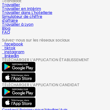
candidat
Travailler
Travailler en Intérim
Travailler dans L'hotellerie
Simulateur de chiffre
d'affaire
Travailler à Lyon
Blog
FAQ
Suivez-nous sur les réseaux sociaux
facebook
tiktok
instagram
linkedin
TÉLÉCHARGER L’APPLICATION ÉTABLISSEMENT
TÉLÉCHARGER L’APPLICATION CANDIDAT
Contact
|
Rejoins-nous
|
Medias
|
Avis