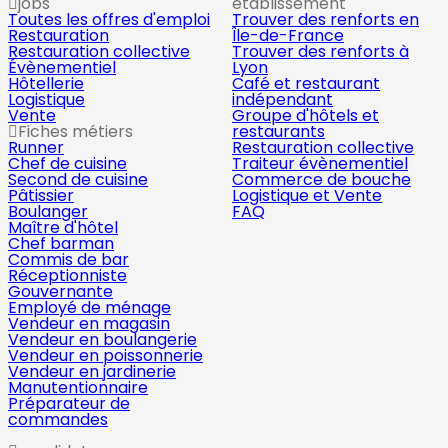
jobs
établissement
Toutes les offres d'emploi
Trouver des renforts en
Restauration
Île-de-France
Restauration collective
Trouver des renforts à
Évènementiel
Lyon
Hôtellerie
Café et restaurant
Logistique
indépendant
Vente
Groupe d'hôtels et
Fiches métiers
restaurants
Runner
Restauration collective
Chef de cuisine
Traiteur évènementiel
Second de cuisine
Commerce de bouche
Pâtissier
Logistique et Vente
Boulanger
FAQ
Maître d'hôtel
Chef barman
Commis de bar
Réceptionniste
Gouvernante
Employé de ménage
Vendeur en magasin
Vendeur en boulangerie
Vendeur en poissonnerie
Vendeur en jardinerie
Manutentionnaire
Préparateur de
commandes