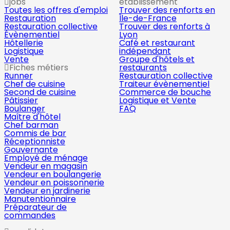
jobs
établissement
Toutes les offres d'emploi
Trouver des renforts en
Restauration
Île-de-France
Restauration collective
Trouver des renforts à
Évènementiel
Lyon
Hôtellerie
Café et restaurant
Logistique
indépendant
Vente
Groupe d'hôtels et
Fiches métiers
restaurants
Runner
Restauration collective
Chef de cuisine
Traiteur évènementiel
Second de cuisine
Commerce de bouche
Pâtissier
Logistique et Vente
Boulanger
FAQ
Maître d'hôtel
Chef barman
Commis de bar
Réceptionniste
Gouvernante
Employé de ménage
Vendeur en magasin
Vendeur en boulangerie
Vendeur en poissonnerie
Vendeur en jardinerie
Manutentionnaire
Préparateur de
commandes