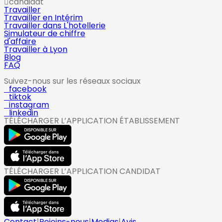
candidat
Travailler
Travailler en Intérim
Travailler dans L'hotellerie
Simulateur de chiffre
d'affaire
Travailler à Lyon
Blog
FAQ
Suivez-nous sur les réseaux sociaux
facebook
tiktok
instagram
linkedin
TÉLÉCHARGER L’APPLICATION ÉTABLISSEMENT
TÉLÉCHARGER L’APPLICATION CANDIDAT
Contact
|
Rejoins-nous
|
Medias
|
Avis