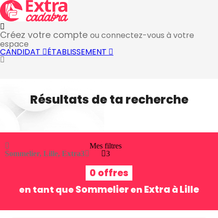
Créez votre compte
ou connectez-vous à votre
espace
CANDIDAT
ÉTABLISSEMENT
Résultats de ta recherche
Mes filtres
Sommelier, Lille, Extra
3
3
0 offres
Sommelier
Extra
Lille
en tant que
en
à