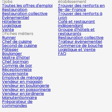
jobs
établissement
Toutes les offres d'emploi
Trouver des renforts en
Restauration
Île-de-France
Restauration collective
Trouver des renforts à
Évènementiel
Lyon
Hôtellerie
Café et restaurant
Logistique
indépendant
Vente
Groupe d'hôtels et
Fiches métiers
restaurants
Runner
Restauration collective
Chef de cuisine
Traiteur évènementiel
Second de cuisine
Commerce de bouche
Pâtissier
Logistique et Vente
Boulanger
FAQ
Maître d'hôtel
Chef barman
Commis de bar
Réceptionniste
Gouvernante
Employé de ménage
Vendeur en magasin
Vendeur en boulangerie
Vendeur en poissonnerie
Vendeur en jardinerie
Manutentionnaire
Préparateur de
commandes