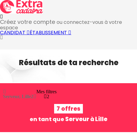
Créez votre compte
ou connectez-vous à votre
espace
CANDIDAT
ÉTABLISSEMENT
Résultats de ta recherche
Mes filtres
Serveur, Lille
2
2
7 offres
Serveur
Lille
en tant que
à