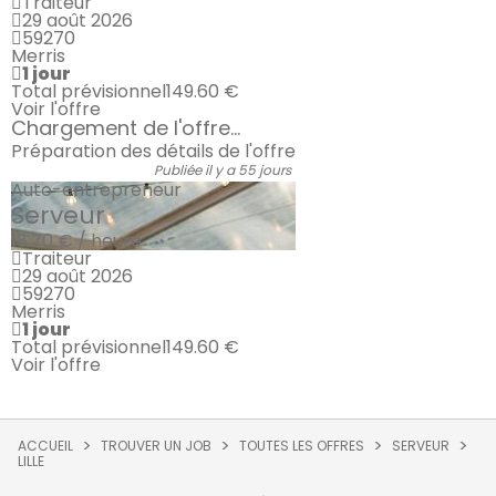
Traiteur
29 août 2026
59270
Merris
1 jour
Total prévisionnel
149.60 €
Voir l'offre
Chargement de l'offre...
Préparation des détails de l'offre
Publiée il y a 55 jours
Auto-entrepreneur
Serveur
18.70 € / heure
Traiteur
29 août 2026
59270
Merris
1 jour
Total prévisionnel
149.60 €
Voir l'offre
ACCUEIL
TROUVER UN JOB
TOUTES LES OFFRES
SERVEUR
LILLE