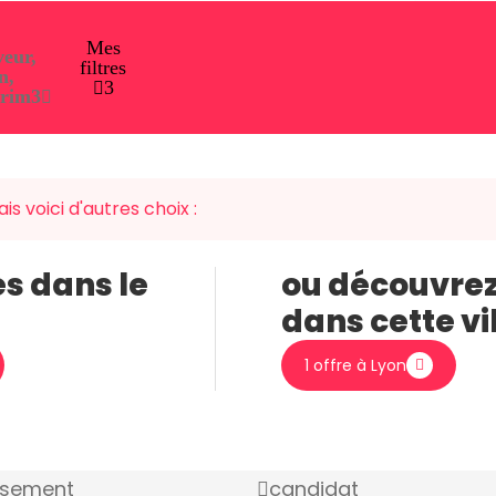
Mes
veur,
filtres
n,
3
erim
3
is voici d'autres choix :
es dans le
ou découvrez
dans cette vi
1 offre à Lyon
ssement
candidat