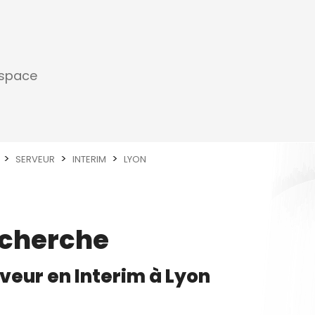
espace
SERVEUR
INTERIM
LYON
echerche
rveur
en
Interim
à
Lyon