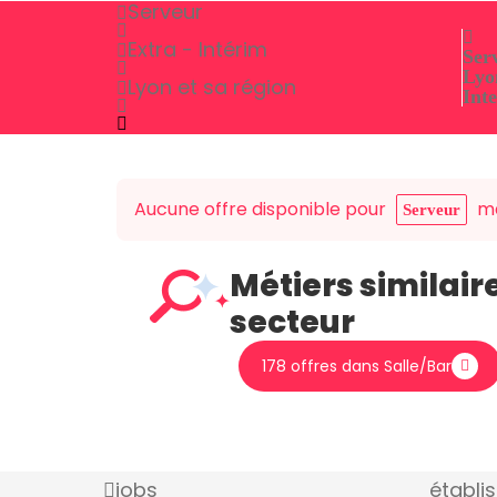
Serveur
Extra - Intérim
Ser
Lyo
Lyon et sa région
Int
Aucune offre disponible pour
ma
Serveur
Métiers similair
secteur
178 offres dans Salle/Bar
jobs
établi