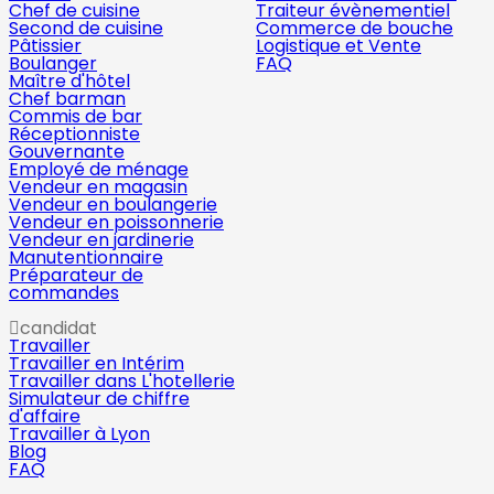
Chef de cuisine
Traiteur évènementiel
Second de cuisine
Commerce de bouche
Pâtissier
Logistique et Vente
Boulanger
FAQ
Maître d'hôtel
Chef barman
Commis de bar
Réceptionniste
Gouvernante
Employé de ménage
Vendeur en magasin
Vendeur en boulangerie
Vendeur en poissonnerie
Vendeur en jardinerie
Manutentionnaire
Préparateur de
commandes
candidat
Travailler
Travailler en Intérim
Travailler dans L'hotellerie
Simulateur de chiffre
d'affaire
Travailler à Lyon
Blog
FAQ