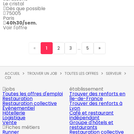
Le cristal
Dès que possible
75005
Paris
40h30/sem.
Voir l'offre
«
...
»
1
2
3
5
ACCUEIL
TROUVER UN JOB
TOUTES LES OFFRES
SERVEUR
CDI
jobs
établissement
Toutes les offres d'emploi
Trouver des renforts en
Restauration
Île-de-France
Restauration collective
Trouver des renforts à
Évènementiel
Lyon
Hôtellerie
Café et restaurant
Logistique
indépendant
Vente
Groupe d'hôtels et
Fiches métiers
restaurants
Runner
Restauration collective