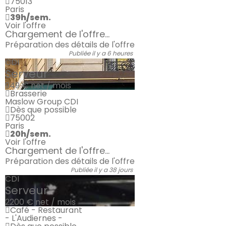
75013
Paris
39h/sem.
Voir l'offre
Chargement de l'offre...
Préparation des détails de l'offre
Publiée il y a 6 heures
CDI
Serveur
949 €
net / mois
Brasserie
Maslow Group CDI
Dès que possible
75002
Paris
20h/sem.
Voir l'offre
Chargement de l'offre...
Préparation des détails de l'offre
Publiée il y a 38 jours
CDI
Serveur
2200 €
net / mois
Café - Restaurant
- L'Audiernes -