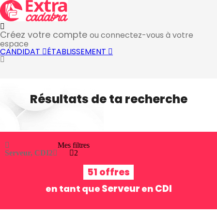
Créez votre compte
ou connectez-vous à votre
espace
CANDIDAT
ÉTABLISSEMENT
Résultats de ta recherche
Mes filtres
Serveur, CDI
2
2
51 offres
Serveur
CDI
en tant que
en