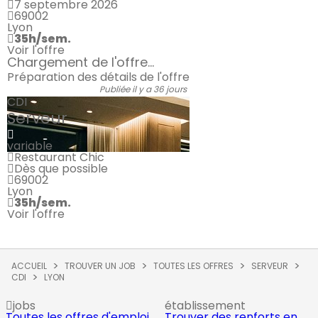
7 septembre 2026
69002
Lyon
35h/sem.
Voir l'offre
Chargement de l'offre...
Préparation des détails de l'offre
Publiée il y a 36 jours
CDI
Serveur
variable
Restaurant Chic
Dès que possible
69002
Lyon
35h/sem.
Voir l'offre
ACCUEIL
TROUVER UN JOB
TOUTES LES OFFRES
SERVEUR
CDI
LYON
jobs
établissement
Toutes les offres d'emploi
Trouver des renforts en