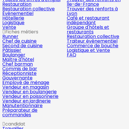
Restauration
Île-de-France
Restauration collective
Trouver des renforts à
Évènementiel
Lyon
Hôtellerie
Café et restaurant
Logistique
indépendant
Vente
Groupe d'hôtels et
Fiches métiers
restaurants
Runner
Restauration collective
Chef de cuisine
Traiteur évènementiel
Second de cuisine
Commerce de bouche
Pâtissier
Logistique et Vente
Boulanger
FAQ
Maître d'hôtel
Chef barman
Commis de bar
Réceptionniste
Gouvernante
Employé de ménage
Vendeur en magasin
Vendeur en boulangerie
Vendeur en poissonnerie
Vendeur en jardinerie
Manutentionnaire
Préparateur de
commandes
candidat
Travailler