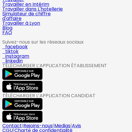
Travailler en Intérim
Travailler dans L'hotellerie
Simulateur de chiffre
d'affaire
Travailler à Lyon
Blog
FAQ
Suivez-nous sur les réseaux sociaux
facebook
tiktok
instagram
linkedin
TÉLÉCHARGER L’APPLICATION ÉTABLISSEMENT
TÉLÉCHARGER L’APPLICATION CANDIDAT
Contact
|
Rejoins-nous
|
Medias
|
Avis
CGU
|
Charte de confidentialité