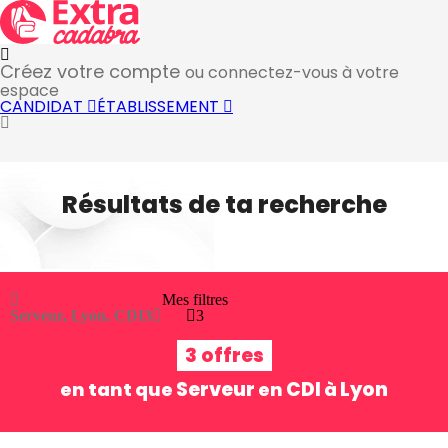
Créez votre compte
ou connectez-vous à votre
espace
CANDIDAT
ÉTABLISSEMENT
Résultats de ta recherche
Mes filtres
Serveur, Lyon, CDI
3
3
3 offres
Serveur
CDI
Lyon
en tant que
en
à