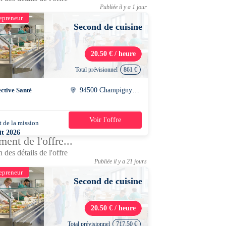
Publiée il y a 1 jour
epreneur
Second de cuisine
20.50 € / heure
Total prévisionnel
861 €
ective Santé
94500 Champigny sur marnes
Voir l'offre
 de la mission
3 semaines
ût 2026
ent de l'offre...
0 - 18h00
 des détails de l'offre
Publiée il y a 21 jours
epreneur
Second de cuisine
20.50 € / heure
Total prévisionnel
717.50 €