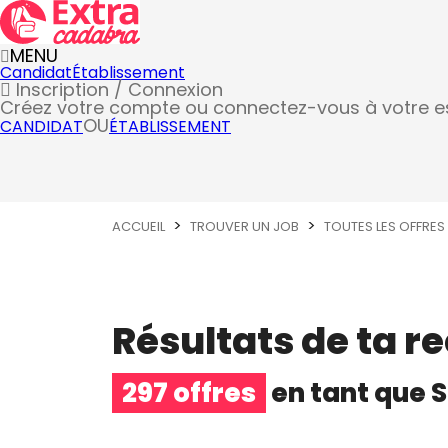
MENU
Candidat
Établissement
Inscription / Connexion
Créez votre compte
ou connectez-vous à votre 
OU
CANDIDAT
ÉTABLISSEMENT
ACCUEIL
TROUVER UN JOB
TOUTES LES OFFRES
Résultats de ta r
297 offres
en tant que
S
Second de cuisine