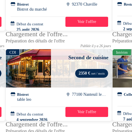
Bistrot
92370 Chaville
Rest
Bistrot du marché
Voir l'offre
Début
Début du contrat
42h/semaine
2 se
25 août 2026
Chargement de l'offre...
Chargem
Préparation des détails de l'offre
Préparation
ours
Publiée il y a 26 jours
CDI
Intérim
e
Second de cuisine
2350 €
net / mois
Bistrot
77100 Nanteuil les meaux
Coll
table leo
Voir l'offre
Début
Début du contrat
37h/semaine
7 ao
4 septembre 2026
Chargement de l'offre...
Chargem
07h0
Préparation des détails de l'offre
Préparation