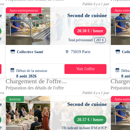
ures
Publiée il y a 1 jour
Auto-entrepreneur
Auto-entr
e
Second de cuisine
20.50 € / heure
CP
Total prévisionnel
287 €
Collective Santé
75019 Paris
Coll
Voir l'offre
Début de la mission
2 jours
Début
8 août 2026
8 ao
Chargement de l'offre...
Chargem
07h30 - 14h30
07h3
Préparation des détails de l'offre
Préparation
ures
Publiée il y a 1 jour
Intérim
Auto-entr
e
Second de cuisine
20.57 € / heure
CP
TH indicatif incluant IFM et ICP