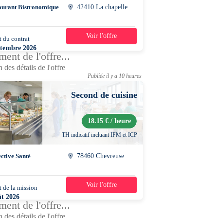
aurant Bistronomique
42410 La chapelle-villars
Voir l'offre
 du contrat
39h/semaine
ptembre 2026
ent de l'offre...
 des détails de l'offre
Publiée il y a 10 heures
Second de cuisine
18.15 € / heure
TH indicatif incluant IFM et ICP
ective Santé
78460 Chevreuse
Voir l'offre
 de la mission
1 jour
ût 2026
ent de l'offre...
0 - 18h30
 des détails de l'offre