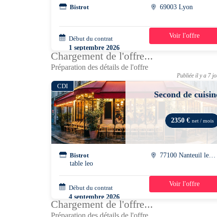
Bistrot
69003 Lyon
Voir l'offre
Début du contrat
39h/semaine
1 septembre 2026
Chargement de l'offre...
Préparation des détails de l'offre
Publiée il y a 7 j
CDI
Second de cuisin
2350 €
net / mois
Bistrot
77100 Nanteuil les meaux
table leo
Voir l'offre
Début du contrat
37h/semaine
4 septembre 2026
Chargement de l'offre...
Préparation des détails de l'offre