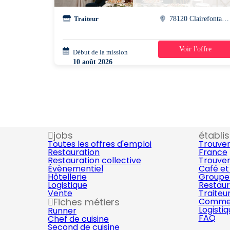
Traiteur
78120 Clairefontaine-en-yvelines
Voir l'offre
Début de la mission
1 jour
10 août 2026
07h30 - 15h00
jobs
établi
Toutes les offres d'emploi
Trouver
Restauration
France
Restauration collective
Trouver
Évènementiel
Café et
Hôtellerie
Groupe 
Logistique
Restaur
Vente
Traiteu
Fiches métiers
Commer
Logisti
Runner
FAQ
Chef de cuisine
Second de cuisine