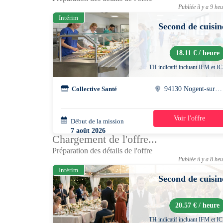
Publiée il y a 9 he
Intérim
Second de cuisin
18.11 € / heure
TH indicatif incluant IFM et I
Collective Santé
94130 Nogent-sur-marne
Voir l'offre
Début de la mission
1 jour
7 août 2026
Chargement de l'offre...
07h30 - 15h30
Préparation des détails de l'offre
Publiée il y a 8 he
Intérim
Second de cuisin
20.57 € / heure
TH indicatif incluant IFM et I