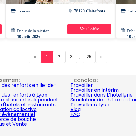
Traiteur
78120 Clairefontaine-en-yvelines
Coll
Voir l'offre
Début de la mission
1 jour
Début
10 août 2026
10 a
07h30 - 15h00
07h3
«
...
»
1
2
3
25
ssement
candidat
 des renforts en Île-de-
Travailler
Travailler en Intérim
 des renforts à Lyon
Travailler dans L'hotellerie
 restaurant indépendant
Simulateur de chiffre d'affa
d'hôtels et restaurants
Travailler à Lyon
ation collective
Blog
r évènementiel
FAQ
ce de bouche
que et Vente