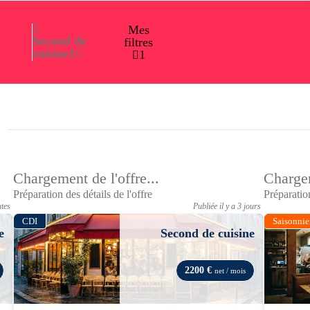
Mes
Second de
filtres
cuisine
1
1
Chargement de l'offre...
Chargem
Préparation des détails de l'offre
Préparation
utes
Publiée il y a 3 jours
CDI
Saisonnie
e
Second de cuisine
2200 €
net / mois