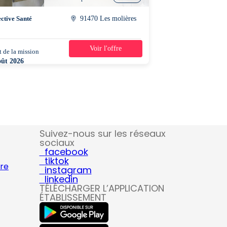
ective Santé
91470 Les molières
Voir l'offre
 de la mission
5 jours
oût 2026
0 - 14h30
Suivez-nous sur les réseaux
sociaux
facebook
tiktok
ire
instagram
linkedin
TÉLÉCHARGER L’APPLICATION
ÉTABLISSEMENT