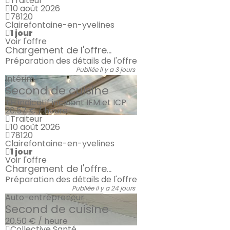
Traiteur
10 août 2026
78120
Clairefontaine-en-yvelines
1 jour
Voir l'offre
Chargement de l'offre...
Préparation des détails de l'offre
Publiée il y a 3 jours
Intérim
Second de cuisine
TH indicatif incluant IFM et ICP
20.57 € / heure
Traiteur
10 août 2026
78120
Clairefontaine-en-yvelines
1 jour
Voir l'offre
Chargement de l'offre...
Préparation des détails de l'offre
Publiée il y a 24 jours
Auto-entrepreneur
Second de cuisine
20.50 € / heure
Collective Santé