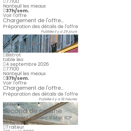
77100
Nanteuil les meaux
37h/sem.
Voir l'offre
Chargement de l'offre...
Préparation des détails de l'offre
Publiée il y a 29 jours
CDI
Second de cuisine
2350 €
net / mois
Bistrot
table leo
4 septembre 2026
77100
Nanteuil les meaux
37h/sem.
Voir l'offre
Chargement de l'offre...
Préparation des détails de l'offre
Publiée il y a 18 heures
Intérim
Second de cuisine
TH indicatif incluant IFM et ICP
20.57 € / heure
Traiteur