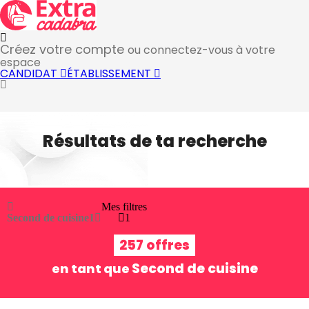
Créez votre compte
ou connectez-vous à votre
espace
CANDIDAT
ÉTABLISSEMENT
Résultats de ta recherche
Mes filtres
Second de cuisine
1
1
257 offres
Second de cuisine
en tant que