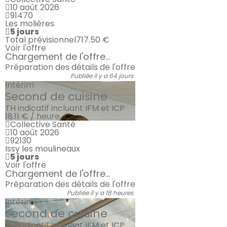
10 août 2026
91470
Les molières
5 jours
Total prévisionnel
717.50 €
Voir l'offre
Chargement de l'offre...
Préparation des détails de l'offre
Publiée il y a 64 jours
Intérim
Second de cuisine
TH indicatif incluant IFM et ICP
18.11 € / heure
Collective Santé
10 août 2026
92130
Issy les moulineaux
5 jours
Voir l'offre
Chargement de l'offre...
Préparation des détails de l'offre
Publiée il y a 18 heures
Intérim
Second de cuisine
TH indicatif incluant IFM et ICP