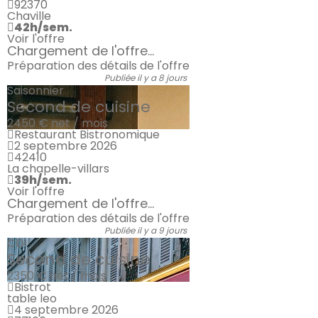
92370
Chaville
42h/sem.
Voir l'offre
Chargement de l'offre...
Préparation des détails de l'offre
Publiée il y a 8 jours
Saisonnier
Second de cuisine
2450 €
net / mois
Restaurant Bistronomique
2 septembre 2026
42410
La chapelle-villars
39h/sem.
Voir l'offre
Chargement de l'offre...
Préparation des détails de l'offre
Publiée il y a 9 jours
CDI
Second de cuisine
2350 €
net / mois
Bistrot
table leo
4 septembre 2026