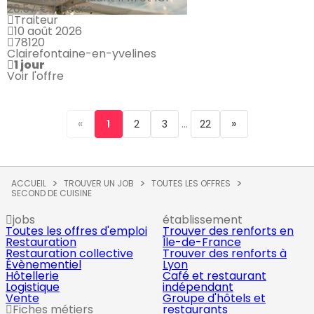
20.57 € / heure
Traiteur
10 août 2026
78120
Clairefontaine-en-yvelines
1 jour
Voir l'offre
«
...
»
1
2
3
22
ACCUEIL
TROUVER UN JOB
TOUTES LES OFFRES
SECOND DE CUISINE
jobs
établissement
Toutes les offres d'emploi
Trouver des renforts en
Restauration
Île-de-France
Restauration collective
Trouver des renforts à
Évènementiel
Lyon
Hôtellerie
Café et restaurant
Logistique
indépendant
Vente
Groupe d'hôtels et
Fiches métiers
restaurants