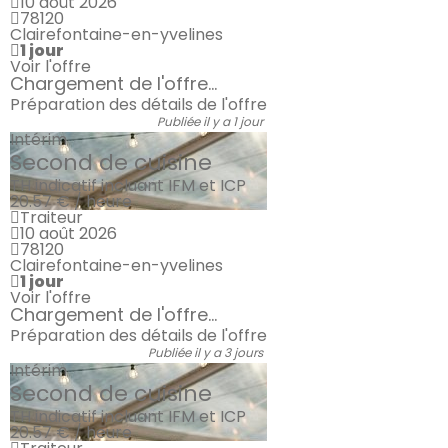
10 août 2026
78120
Clairefontaine-en-yvelines
1 jour
Voir l'offre
Chargement de l'offre...
Préparation des détails de l'offre
Publiée il y a 1 jour
Intérim
Second de cuisine
TH indicatif incluant IFM et ICP
20.57 € / heure
Traiteur
10 août 2026
78120
Clairefontaine-en-yvelines
1 jour
Voir l'offre
Chargement de l'offre...
Préparation des détails de l'offre
Publiée il y a 3 jours
Intérim
Second de cuisine
TH indicatif incluant IFM et ICP
20.57 € / heure