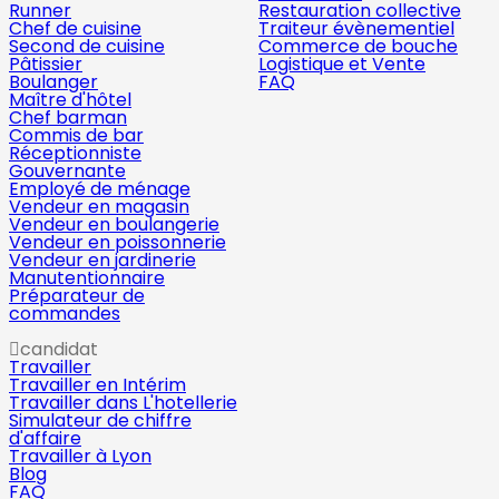
Runner
Restauration collective
Chef de cuisine
Traiteur évènementiel
Second de cuisine
Commerce de bouche
Pâtissier
Logistique et Vente
Boulanger
FAQ
Maître d'hôtel
Chef barman
Commis de bar
Réceptionniste
Gouvernante
Employé de ménage
Vendeur en magasin
Vendeur en boulangerie
Vendeur en poissonnerie
Vendeur en jardinerie
Manutentionnaire
Préparateur de
commandes
candidat
Travailler
Travailler en Intérim
Travailler dans L'hotellerie
Simulateur de chiffre
d'affaire
Travailler à Lyon
Blog
FAQ