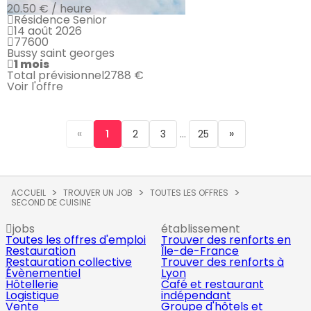
20.50 € / heure
Résidence Senior
14 août 2026
77600
Bussy saint georges
1 mois
Total prévisionnel
2788 €
Voir l'offre
«
...
»
1
2
3
25
ACCUEIL
TROUVER UN JOB
TOUTES LES OFFRES
SECOND DE CUISINE
jobs
établissement
Toutes les offres d'emploi
Trouver des renforts en
Restauration
Île-de-France
Restauration collective
Trouver des renforts à
Évènementiel
Lyon
Hôtellerie
Café et restaurant
Logistique
indépendant
Vente
Groupe d'hôtels et