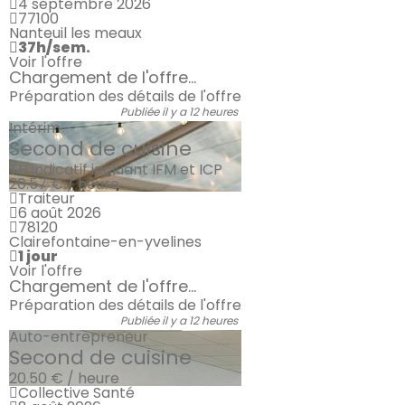
4 septembre 2026
77100
Nanteuil les meaux
37h/sem.
Voir l'offre
Chargement de l'offre...
Préparation des détails de l'offre
Publiée il y a 12 heures
Intérim
Second de cuisine
TH indicatif incluant IFM et ICP
20.57 € / heure
Traiteur
6 août 2026
78120
Clairefontaine-en-yvelines
1 jour
Voir l'offre
Chargement de l'offre...
Préparation des détails de l'offre
Publiée il y a 12 heures
Auto-entrepreneur
Second de cuisine
20.50 € / heure
Collective Santé