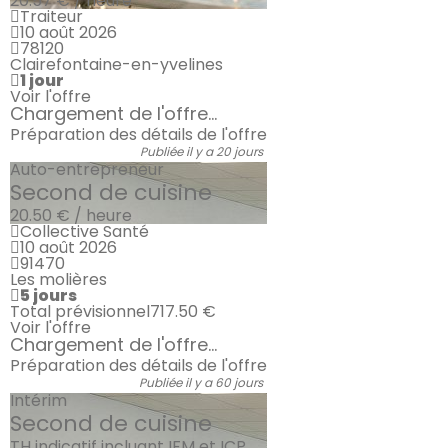
20.57 € / heure
Traiteur
10 août 2026
78120
Clairefontaine-en-yvelines
1 jour
Voir l'offre
Chargement de l'offre...
Préparation des détails de l'offre
Publiée il y a 20 jours
Auto-entrepreneur
Second de cuisine
20.50 € / heure
Collective Santé
10 août 2026
91470
Les molières
5 jours
Total prévisionnel
717.50 €
Voir l'offre
Chargement de l'offre...
Préparation des détails de l'offre
Publiée il y a 60 jours
Intérim
Second de cuisine
TH indicatif incluant IFM et ICP