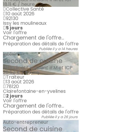
18.11 € / heure
Collective Santé
10 août 2026
92130
Issy les moulineaux
5 jours
Voir l'offre
Chargement de l'offre...
Préparation des détails de l'offre
Publiée il y a 14 heures
Intérim
Second de cuisine
TH indicatif incluant IFM et ICP
20.57 € / heure
Traiteur
13 août 2026
78120
Clairefontaine-en-yvelines
2 jours
Voir l'offre
Chargement de l'offre...
Préparation des détails de l'offre
Publiée il y a 26 jours
Auto-entrepreneur
Second de cuisine