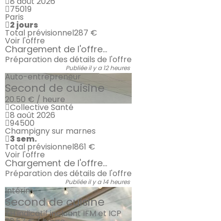
8 août 2026
75019
Paris
2 jours
Total prévisionnel
287 €
Voir l'offre
Chargement de l'offre...
Préparation des détails de l'offre
Publiée il y a 12 heures
Auto-entrepreneur
Second de cuisine
20.50 € / heure
Collective Santé
8 août 2026
94500
Champigny sur marnes
3 sem.
Total prévisionnel
861 €
Voir l'offre
Chargement de l'offre...
Préparation des détails de l'offre
Publiée il y a 14 heures
Intérim
Second de cuisine
TH indicatif incluant IFM et ICP