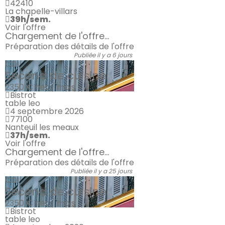
42410
La chapelle-villars
39h/sem.
Voir l'offre
Chargement de l'offre...
Préparation des détails de l'offre
Publiée il y a 6 jours
CDI
Second de cuisine
2350 €
net / mois
Bistrot
table leo
4 septembre 2026
77100
Nanteuil les meaux
37h/sem.
Voir l'offre
Chargement de l'offre...
Préparation des détails de l'offre
Publiée il y a 25 jours
CDI
Second de cuisine
2350 €
net / mois
Bistrot
table leo