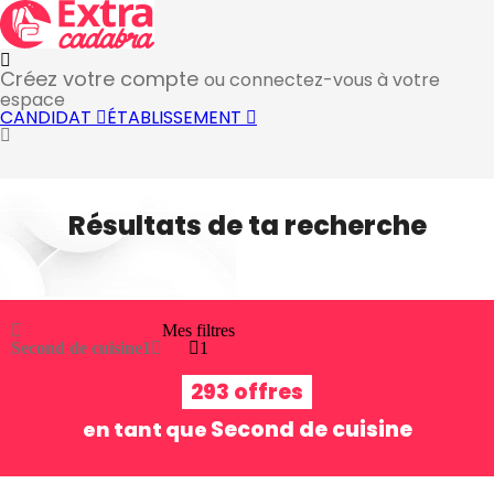
Créez votre compte
ou connectez-vous à votre
espace
CANDIDAT
ÉTABLISSEMENT
Résultats de ta recherche
Mes filtres
Second de cuisine
1
1
293 offres
Second de cuisine
en tant que