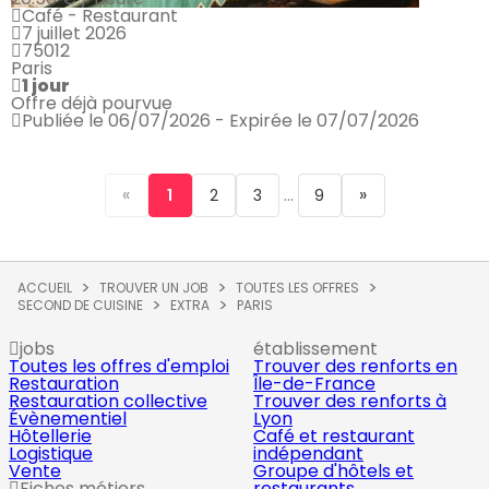
Café - Restaurant
7 juillet 2026
75012
Paris
1 jour
Offre déjà pourvue
Publiée le 06/07/2026 - Expirée le 07/07/2026
«
...
»
1
2
3
9
ACCUEIL
TROUVER UN JOB
TOUTES LES OFFRES
SECOND DE CUISINE
EXTRA
PARIS
jobs
établissement
Toutes les offres d'emploi
Trouver des renforts en
Restauration
Île-de-France
Restauration collective
Trouver des renforts à
Évènementiel
Lyon
Hôtellerie
Café et restaurant
Logistique
indépendant
Vente
Groupe d'hôtels et
Fiches métiers
restaurants