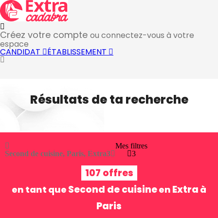
Créez votre compte
ou connectez-vous à votre
espace
CANDIDAT
ÉTABLISSEMENT
Résultats de ta recherche
Mes filtres
Second de cuisine, Paris, Extra
3
3
107 offres
Second de cuisine
Extra
en tant que
en
à
Paris