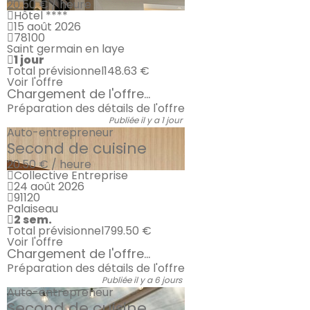
20.50 € / heure
Hôtel ****
15 août 2026
78100
Saint germain en laye
1 jour
Total prévisionnel
148.63 €
Voir l'offre
Chargement de l'offre...
Préparation des détails de l'offre
Publiée il y a 1 jour
Auto-entrepreneur
Second de cuisine
20.50 € / heure
Collective Entreprise
24 août 2026
91120
Palaiseau
2 sem.
Total prévisionnel
799.50 €
Voir l'offre
Chargement de l'offre...
Préparation des détails de l'offre
Publiée il y a 6 jours
Auto-entrepreneur
Second de cuisine