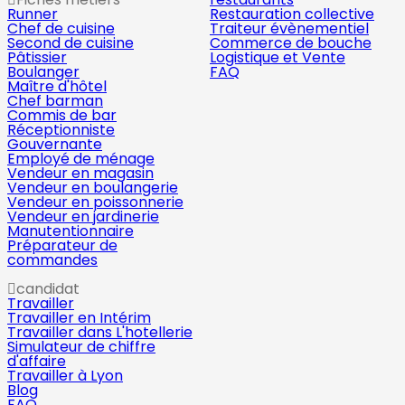
Runner
Restauration collective
Chef de cuisine
Traiteur évènementiel
Second de cuisine
Commerce de bouche
Pâtissier
Logistique et Vente
Boulanger
FAQ
Maître d'hôtel
Chef barman
Commis de bar
Réceptionniste
Gouvernante
Employé de ménage
Vendeur en magasin
Vendeur en boulangerie
Vendeur en poissonnerie
Vendeur en jardinerie
Manutentionnaire
Préparateur de
commandes
candidat
Travailler
Travailler en Intérim
Travailler dans L'hotellerie
Simulateur de chiffre
d'affaire
Travailler à Lyon
Blog
FAQ