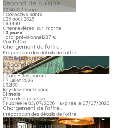
Second de cuisine
20.50 € / heure
Collective Santé
25 août 2026
94430
Chennevières-sur-marne
2 jours
Total prévisionnel
287 €
Voir l'offre
Chargement de l'offre...
Préparation des détails de l'offre
Auto-entrepreneur
Second de cuisine
20.50 € / heure
Café - Restaurant
7 juillet 2026
92130
Issy-les-moulineaux
1 mois
Offre déjà pourvue
Publiée le 03/07/2026 - Expirée le 07/07/2026
Chargement de l'offre...
Préparation des détails de l'offre
Auto-entrepreneur
Second de cuisine