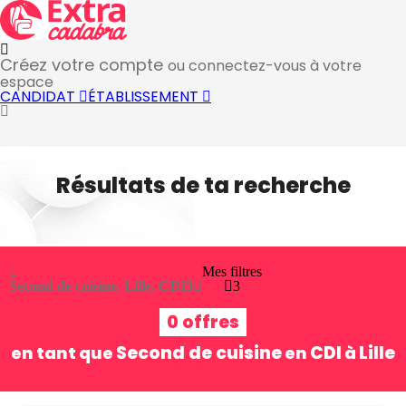
Créez votre compte
ou connectez-vous à votre
espace
CANDIDAT
ÉTABLISSEMENT
Résultats de ta recherche
Mes filtres
Second de cuisine, Lille, CDI
3
3
0 offres
Second de cuisine
CDI
Lille
en tant que
en
à