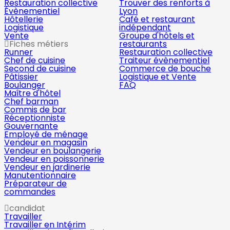
Restauration collective
Trouver des renforts à
Évènementiel
Lyon
Hôtellerie
Café et restaurant
Logistique
indépendant
Vente
Groupe d'hôtels et
Fiches métiers
restaurants
Runner
Restauration collective
Chef de cuisine
Traiteur évènementiel
Second de cuisine
Commerce de bouche
Pâtissier
Logistique et Vente
Boulanger
FAQ
Maître d'hôtel
Chef barman
Commis de bar
Réceptionniste
Gouvernante
Employé de ménage
Vendeur en magasin
Vendeur en boulangerie
Vendeur en poissonnerie
Vendeur en jardinerie
Manutentionnaire
Préparateur de
commandes
candidat
Travailler
Travailler en Intérim