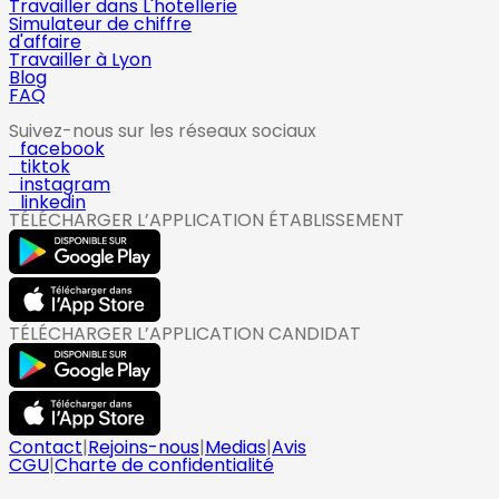
Travailler dans L'hotellerie
Simulateur de chiffre
d'affaire
Travailler à Lyon
Blog
FAQ
Suivez-nous sur les réseaux sociaux
facebook
tiktok
instagram
linkedin
TÉLÉCHARGER L’APPLICATION ÉTABLISSEMENT
TÉLÉCHARGER L’APPLICATION CANDIDAT
Contact
|
Rejoins-nous
|
Medias
|
Avis
CGU
|
Charte de confidentialité