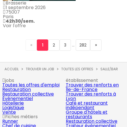
Brasserie
1 septembre 2026
75007
Paris
42h30/sem.
Voir l'offre
«
...
»
1
2
3
282
ACCUEIL
TROUVER UN JOB
TOUTES LES OFFRES
SALLE/BAR
jobs
établissement
Toutes les offres d'emploi
Trouver des renforts en
Restauration
Île-de-France
Restauration collective
Trouver des renforts à
Évènementiel
Lyon
Hôtellerie
Café et restaurant
Logistique
indépendant
Vente
Groupe d'hôtels et
Fiches métiers
restaurants
Runner
Restauration collective
Chef de cuisine
Traiteur évènementiel