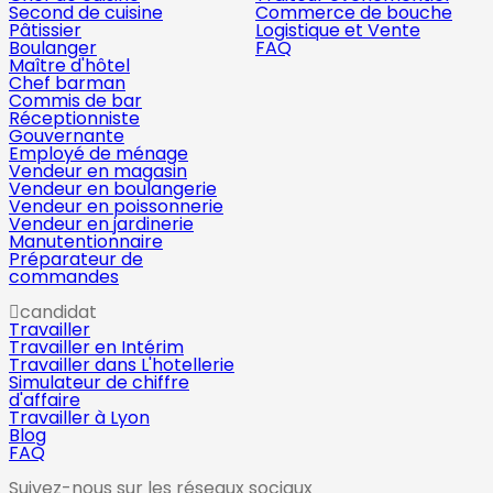
Second de cuisine
Commerce de bouche
Pâtissier
Logistique et Vente
Boulanger
FAQ
Maître d'hôtel
Chef barman
Commis de bar
Réceptionniste
Gouvernante
Employé de ménage
Vendeur en magasin
Vendeur en boulangerie
Vendeur en poissonnerie
Vendeur en jardinerie
Manutentionnaire
Préparateur de
commandes
candidat
Travailler
Travailler en Intérim
Travailler dans L'hotellerie
Simulateur de chiffre
d'affaire
Travailler à Lyon
Blog
FAQ
Suivez-nous sur les réseaux sociaux