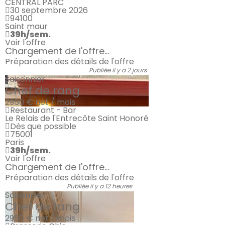
CENTRAL PARC
30 septembre 2026
94100
Saint maur
39h/sem.
Voir l'offre
Chargement de l'offre...
Préparation des détails de l'offre
Publiée il y a 2 jours
Saisonnier
Chef de rang
2950 €
net / mois
Restaurant - Bar
Le Relais de l'Entrecôte Saint Honoré
Dès que possible
75001
Paris
39h/sem.
Voir l'offre
Chargement de l'offre...
Préparation des détails de l'offre
Publiée il y a 12 heures
Saisonnier
Chef de rang
2950 €
net / mois