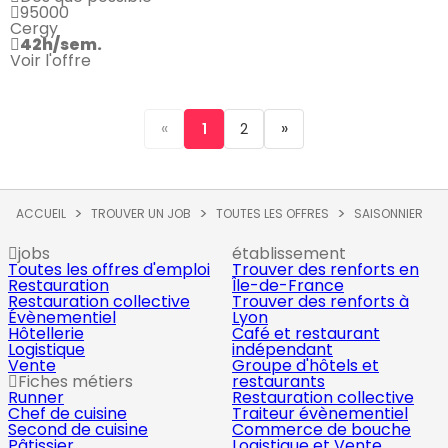
95000
Cergy
42h/sem.
Voir l'offre
«
»
1
2
ACCUEIL
TROUVER UN JOB
TOUTES LES OFFRES
SAISONNIER
jobs
établissement
Toutes les offres d'emploi
Trouver des renforts en
Restauration
Île-de-France
Restauration collective
Trouver des renforts à
Évènementiel
Lyon
Hôtellerie
Café et restaurant
Logistique
indépendant
Vente
Groupe d'hôtels et
Fiches métiers
restaurants
Runner
Restauration collective
Chef de cuisine
Traiteur évènementiel
Second de cuisine
Commerce de bouche
Pâtissier
Logistique et Vente