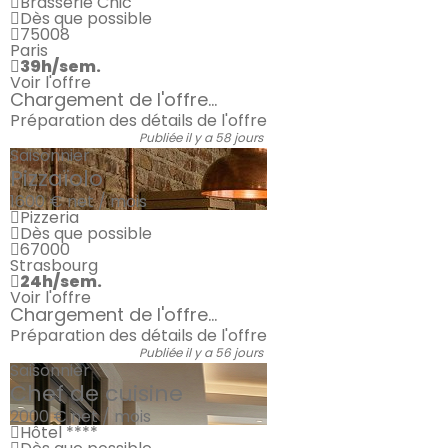
Brasserie Chic
Dès que possible
75008
Paris
39h/sem.
Voir l'offre
Chargement de l'offre...
Préparation des détails de l'offre
Publiée il y a 58 jours
Saisonnier
Pizzaïolo
1600 €
net / mois
Pizzeria
Dès que possible
67000
Strasbourg
24h/sem.
Voir l'offre
Chargement de l'offre...
Préparation des détails de l'offre
Publiée il y a 56 jours
Saisonnier
Chef de cuisine
2000 €
net / mois
Hôtel ****