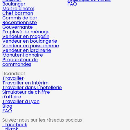
Boulanger
FAQ
Maître d'hôtel
Chef barman
Commis de bar
Réceptionniste
Gouvernante
Employé de ménage
Vendeur en magasin
Vendeur en boulangerie
Vendeur en poissonnerie
Vendeur en jardinerie
Manutentionnaire
Préparateur de
commandes
candidat
Travailler
Travailler en Intérim
Travailler dans L'hotellerie
Simulateur de chiffre
d'affaire
Travailler à Lyon
Blog
FAQ
Suivez-nous sur les réseaux sociaux
facebook
tiktok