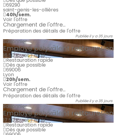
Dès que possible
69290
saint-genis-les-ollières
40h/sem.
Voir l'offre
Chargement de l'offre...
Préparation des détails de l'offre
Publiée il y a 35 jours
Saisonnier
Employé polyvalent restauration
16.50 €
net / mois
Restauration rapide
Dès que possible
69006
Lyon
20h/sem.
Voir l'offre
Chargement de l'offre...
Préparation des détails de l'offre
Publiée il y a 35 jours
Saisonnier
Employé polyvalent restauration
17.50 €
net / mois
Restauration rapide
Dès que possible
69006