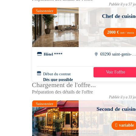
Publiée il y a 57 j
Saisonnier
Chef de cuisin
2000 €
net / mois
Hôtel ****
69290 saint-genis-les-ollière
Voir l'offre
Début du contrat
40h/semaine
Dès que possible
Chargement de l'offre...
Préparation des détails de l'offre
Publiée il y a 33 j
Saisonnier
Second de cuisin
variable