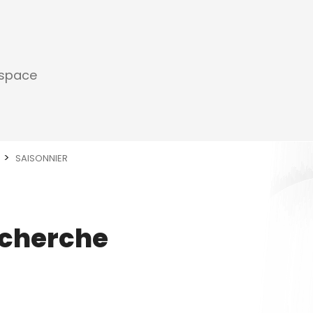
espace
SAISONNIER
echerche