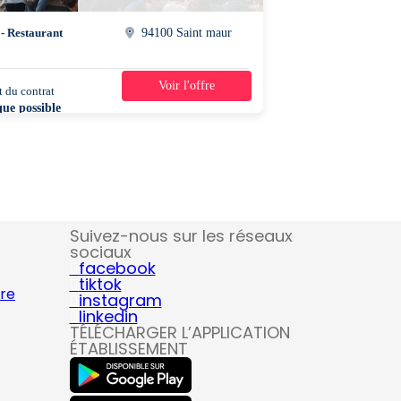
 - Restaurant
94100 Saint maur
Voir l'offre
 du contrat
35h/semaine
que possible
Suivez-nous sur les réseaux
sociaux
facebook
tiktok
ire
instagram
linkedin
TÉLÉCHARGER L’APPLICATION
ÉTABLISSEMENT