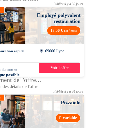
Publiée il y a 36 jours
r
Employé polyvalent
restauration
17.50 €
net / mois
auration rapide
69006 Lyon
Voir l'offre
 du contrat
20h/semaine
que possible
ent de l'offre...
 des détails de l'offre
Publiée il y a 34 jours
r
Pizzaïolo
variable