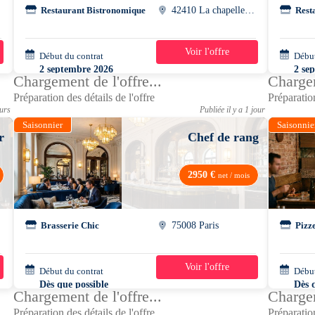
Restaurant Bistronomique
42410 La chapelle-villars
Rest
Voir l'offre
Début du contrat
39h/semaine
Début
2 septembre 2026
2 se
Chargement de l'offre...
Chargem
Préparation des détails de l'offre
Préparation
ours
Publiée il y a 1 jour
Saisonnier
Saisonnie
r
Chef de rang
2950 €
net / mois
Brasserie Chic
75008 Paris
Pizz
Voir l'offre
Début du contrat
39h/semaine
Début
Dès que possible
Dès 
Chargement de l'offre...
Chargem
Préparation des détails de l'offre
Préparation