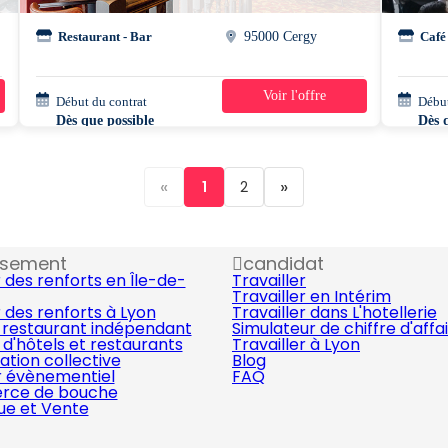
Restaurant - Bar
95000 Cergy
Café
Voir l'offre
Début du contrat
42h/semaine
Début
Dès que possible
Dès 
«
»
1
2
ssement
candidat
 des renforts en Île-de-
Travailler
Travailler en Intérim
 des renforts à Lyon
Travailler dans L'hotellerie
 restaurant indépendant
Simulateur de chiffre d'affa
d'hôtels et restaurants
Travailler à Lyon
ation collective
Blog
r évènementiel
FAQ
ce de bouche
que et Vente