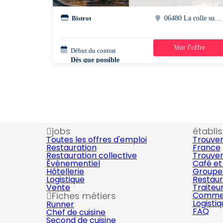
Bistrot
06480 La colle sur loup
Voir l'offre
Début du contrat
35h/semaine
Dès que possible
jobs
établi
Toutes les offres d'emploi
Trouver
Restauration
France
Restauration collective
Trouver
Évènementiel
Café et
Hôtellerie
Groupe 
Logistique
Restaur
Vente
Traiteu
Fiches métiers
Commer
Logisti
Runner
FAQ
Chef de cuisine
Second de cuisine