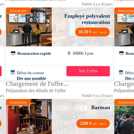
ours
Publiée il y a 36 jours
Saisonnier
Saisonnie
e
Employé polyvalent
restauration
16.50 €
net / mois
s
Restauration rapide
69006 Lyon
Rest
Voir l'offre
Début du contrat
20h/semaine
Début
Dès que possible
Dès 
Chargement de l'offre...
Chargem
Préparation des détails de l'offre
Préparation
ours
Publiée il y a 33 jours
Saisonnier
Saisonnie
e
Barman
2200 €
net / mois