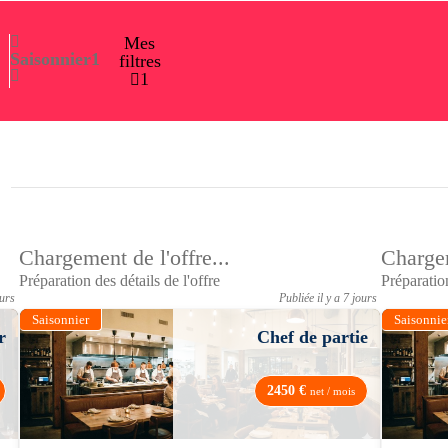
Mes
Saisonnier
1
filtres
1
Chargement de l'offre...
Chargem
Préparation des détails de l'offre
Préparation
ours
Publiée il y a 7 jours
Saisonnier
Saisonnie
r
Chef de partie
2450 €
net / mois