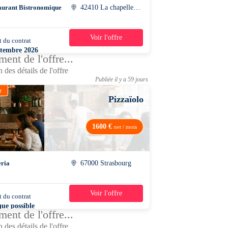
aurant Bistronomique
42410 La chapelle-villars
Voir l'offre
 du contrat
39h/semaine
ptembre 2026
ent de l'offre...
 des détails de l'offre
Publiée il y a 59 jours
r
Pizzaïolo
1600 €
net / mois
eria
67000 Strasbourg
Voir l'offre
 du contrat
24h/semaine
que possible
ent de l'offre...
 des détails de l'offre