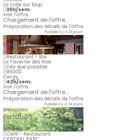
La colle sur loup
35h/sem.
Voir l'offre
Chargement de l'offre...
Préparation des détails de l'offre
Publiée il y a 33 jours
Saisonnier
Barman
2200 €
net / mois
Restaurant - Bar
La Taverne des Rois
Dès que possible
95000
Cergy
42h/sem.
Voir l'offre
Chargement de l'offre...
Préparation des détails de l'offre
Publiée il y a 34 jours
Saisonnier
Pizzaïolo
variable
Café - Restaurant
CENTRAL PARC