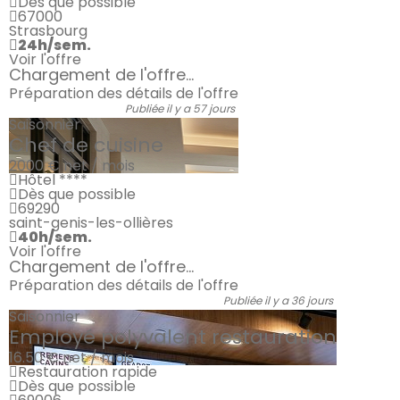
Dès que possible
67000
Strasbourg
24h/sem.
Voir l'offre
Chargement de l'offre...
Préparation des détails de l'offre
Publiée il y a 57 jours
Saisonnier
Chef de cuisine
2000 €
net / mois
Hôtel ****
Dès que possible
69290
saint-genis-les-ollières
40h/sem.
Voir l'offre
Chargement de l'offre...
Préparation des détails de l'offre
Publiée il y a 36 jours
Saisonnier
Employé polyvalent restauration
16.50 €
net / mois
Restauration rapide
Dès que possible