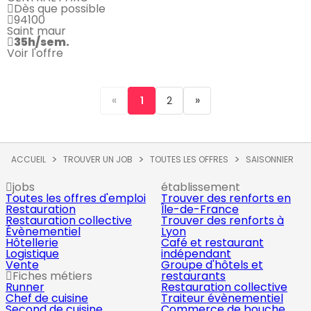
Dès que possible
94100
Saint maur
35h/sem.
Voir l'offre
«
»
1
2
ACCUEIL
TROUVER UN JOB
TOUTES LES OFFRES
SAISONNIER
jobs
établissement
Toutes les offres d'emploi
Trouver des renforts en
Restauration
Île-de-France
Restauration collective
Trouver des renforts à
Évènementiel
Lyon
Hôtellerie
Café et restaurant
Logistique
indépendant
Vente
Groupe d'hôtels et
Fiches métiers
restaurants
Runner
Restauration collective
Chef de cuisine
Traiteur évènementiel
Second de cuisine
Commerce de bouche