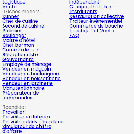
Logistique
indépendant
Vente
Groupe d'hôtels et
Fiches métiers
restaurants
Runner
Restauration collective
Chef de cuisine
Traiteur évènementiel
Second de cuisine
Commerce de bouche
Pâtissier
Logistique et Vente
Boulanger
FAQ
Maître d'hôtel
Chef barman
Commis de bar
Réceptionniste
Gouvernante
Employé de ménage
Vendeur en magasin
Vendeur en boulangerie
Vendeur en poissonnerie
Vendeur en jardinerie
Manutentionnaire
Préparateur de
commandes
candidat
Travailler
Travailler en Intérim
Travailler dans L'hotellerie
Simulateur de chiffre
d'affaire