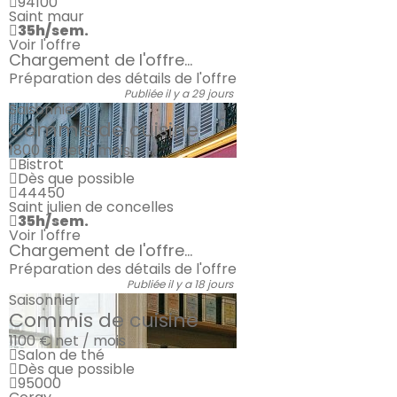
94100
Saint maur
35h/sem.
Voir l'offre
Chargement de l'offre...
Préparation des détails de l'offre
Publiée il y a 29 jours
Saisonnier
Commis de cuisine
1800 €
net / mois
Bistrot
Dès que possible
44450
Saint julien de concelles
35h/sem.
Voir l'offre
Chargement de l'offre...
Préparation des détails de l'offre
Publiée il y a 18 jours
Saisonnier
Commis de cuisine
1100 €
net / mois
Salon de thé
Dès que possible
95000