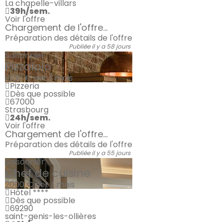
La chapelle-villars
39h/sem.
Voir l'offre
Chargement de l'offre...
Préparation des détails de l'offre
Publiée il y a 58 jours
Saisonnier
Pizzaïolo
1600 €
net / mois
Pizzeria
Dès que possible
67000
Strasbourg
24h/sem.
Voir l'offre
Chargement de l'offre...
Préparation des détails de l'offre
Publiée il y a 55 jours
Saisonnier
Chef de cuisine
2000 €
net / mois
Hôtel ****
Dès que possible
69290
saint-genis-les-ollières