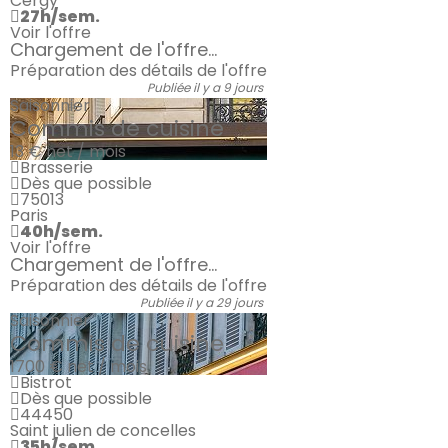
Cergy
27h/sem.
Voir l'offre
Chargement de l'offre...
Préparation des détails de l'offre
Publiée il y a 9 jours
Saisonnier
Commis de cuisine
13 €
net / mois
Brasserie
Dès que possible
75013
Paris
40h/sem.
Voir l'offre
Chargement de l'offre...
Préparation des détails de l'offre
Publiée il y a 29 jours
Saisonnier
Commis de cuisine
1700 €
net / mois
Bistrot
Dès que possible
44450
Saint julien de concelles
35h/sem.