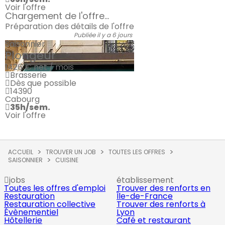
Voir l'offre
Chargement de l'offre...
Préparation des détails de l'offre
Publiée il y a 6 jours
Saisonnier
Plongeur
1426 €
net / mois
Brasserie
Dès que possible
14390
Cabourg
35h/sem.
Voir l'offre
ACCUEIL
TROUVER UN JOB
TOUTES LES OFFRES
SAISONNIER
CUISINE
jobs
établissement
Toutes les offres d'emploi
Trouver des renforts en
Restauration
Île-de-France
Restauration collective
Trouver des renforts à
Évènementiel
Lyon
Hôtellerie
Café et restaurant