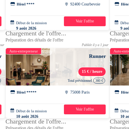
x
Hôtel ****
92400 Courbevoie
Hôte
Voir l'offre
Début de la mission
1 jour
Début
9 août 2026
9 ao
Chargement de l'offre...
Chargem
15h30 - 23h45
18h0
Préparation des détails de l'offre
Préparation
jour
Publiée il y a 1 jour
Auto-entrepreneur
Auto-entr
r
Runner
15 € / heure
Total prévisionnel
360 €
Hôtel *****
75008 Paris
Hôte
Voir l'offre
Début de la mission
5 jours
Début
10 août 2026
10 a
Chargement de l'offre...
Chargem
06h30 - 15h00
07h0
Préparation des détails de l'offre
Préparation