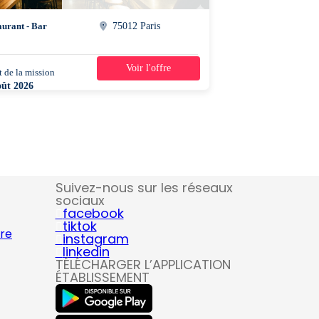
aurant - Bar
75012 Paris
Voir l'offre
 de la mission
1 jour
oût 2026
0 - 00h00
Suivez-nous sur les réseaux
sociaux
facebook
tiktok
ire
instagram
linkedin
TÉLÉCHARGER L’APPLICATION
ÉTABLISSEMENT