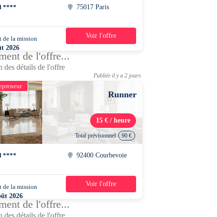
l ****
75017 Paris
Voir l'offre
 de la mission
1 jour
ût 2026
ent de l'offre...
0 - 23h00
 des détails de l'offre
Publiée il y a 2 jours
epreneur
Runner
15 € / heure
Total prévisionnel
90 €
l ****
92400 Courbevoie
Voir l'offre
 de la mission
1 jour
oût 2026
ent de l'offre...
0 - 13h00
 des détails de l'offre