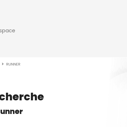
espace
RUNNER
echerche
Runner