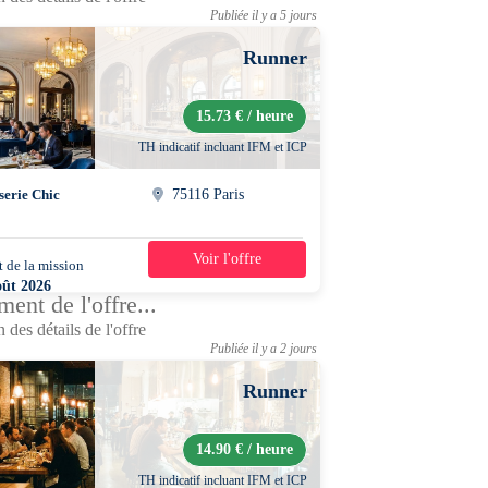
Publiée il y a 5 jours
Runner
15.73 € / heure
TH indicatif incluant IFM et ICP
serie Chic
75116 Paris
Voir l'offre
 de la mission
1 jour
oût 2026
ent de l'offre...
0 - 18h00
 des détails de l'offre
Publiée il y a 2 jours
Runner
14.90 € / heure
TH indicatif incluant IFM et ICP