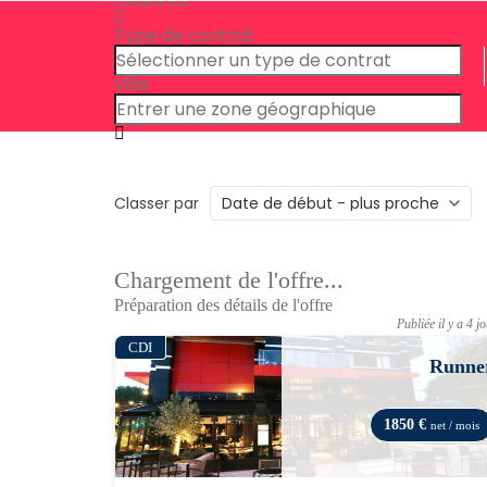
Type de contrat
Ville
Classer par
Chargement de l'offre...
Préparation des détails de l'offre
Publiée il y a 4 j
CDI
Runne
1850 €
net / mois