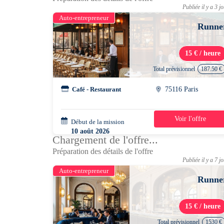
Publiée il y a 3 j
Auto-entrepreneur
Runne
15 € / heure
Total prévisionnel
187.50 €
Café - Restaurant
75116 Paris
Voir l'offre
Début de la mission
2 jours
10 août 2026
Chargement de l'offre...
09h00 - 16h00
Préparation des détails de l'offre
Publiée il y a 7 j
Auto-entrepreneur
Runne
15 € / heure
Total prévisionnel
1530 €