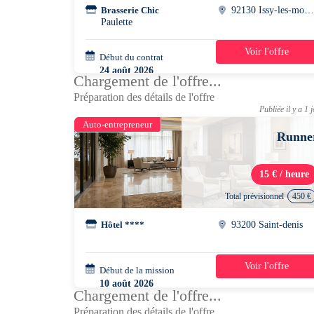
Brasserie Chic
92130 Issy-les-moulineau
Paulette
Voir l'offre
Début du contrat
42h/semaine
24 août 2026
Chargement de l'offre...
Préparation des détails de l'offre
Publiée il y a 1 
Auto-entrepreneur
Runne
15 € / heure
Total prévisionnel
450 €
Hôtel ****
93200 Saint-denis
Voir l'offre
Début de la mission
5 jours
10 août 2026
Chargement de l'offre...
06h00 - 12h00
Préparation des détails de l'offre