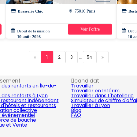
Brasserie Chic
75016 Paris
Rest
Voir l'offre
Début de la mission
1 jour
Début
10 août 2026
10 a
15h00 - 00h15
16h0
«
...
»
1
2
3
54
ssement
candidat
 des renforts en Île-de-
Travailler
Travailler en Intérim
 des renforts à Lyon
Travailler dans L'hotellerie
 restaurant indépendant
Simulateur de chiffre d'affa
d'hôtels et restaurants
Travailler à Lyon
ation collective
Blog
r évènementiel
FAQ
ce de bouche
que et Vente