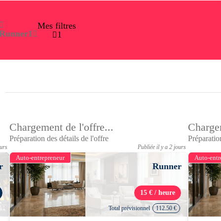
Mes filtres
Runner
1
1
Chargement de l'offre...
Chargem
Préparation des détails de l'offre
Préparation
ours
Publiée il y a 2 jours
Auto-entrepreneur
Auto-entr
r
Runner
15 € / heure
Total prévisionnel
112.50 €