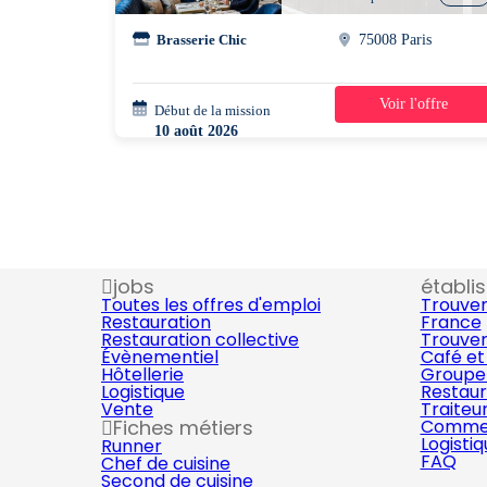
Brasserie Chic
75008 Paris
Voir l'offre
Début de la mission
3 semaines
10 août 2026
12h00 - 21h00
jobs
établi
Toutes les offres d'emploi
Trouver
Restauration
France
Restauration collective
Trouver
Évènementiel
Café et
Hôtellerie
Groupe 
Logistique
Restaur
Vente
Traiteu
Fiches métiers
Commer
Logisti
Runner
FAQ
Chef de cuisine
Second de cuisine