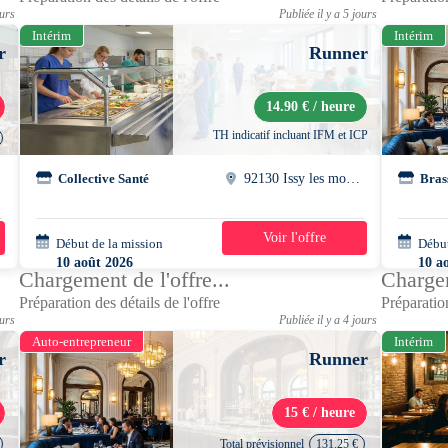
ours
Publiée il y a 5 jours
Intérim
Intérim
r
Runner
14.90 € / heure
TH indicatif incluant IFM et ICP
Collective Santé
92130 Issy les moulineaux
Bras
Voir l'offre
Début de la mission
2 semaines
Début
10 août 2026
10 a
Chargement de l'offre...
Chargem
11h30 - 15h30
12h0
Préparation des détails de l'offre
Préparation
ours
Publiée il y a 4 jours
Auto-entrepreneur
Intérim
r
Runner
15 € / heure
Total prévisionnel
131.25 €