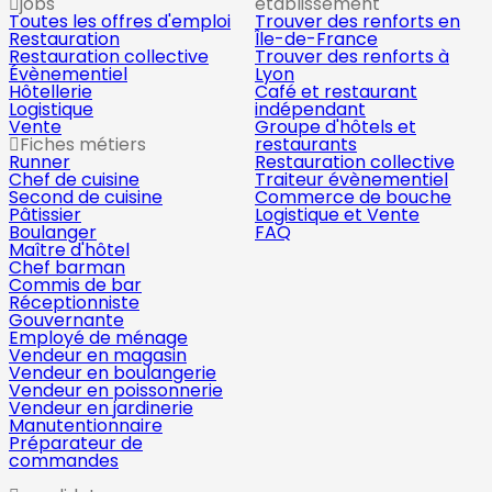
jobs
établissement
Toutes les offres d'emploi
Trouver des renforts en
Restauration
Île-de-France
Restauration collective
Trouver des renforts à
Évènementiel
Lyon
Hôtellerie
Café et restaurant
Logistique
indépendant
Vente
Groupe d'hôtels et
Fiches métiers
restaurants
Runner
Restauration collective
Chef de cuisine
Traiteur évènementiel
Second de cuisine
Commerce de bouche
Pâtissier
Logistique et Vente
Boulanger
FAQ
Maître d'hôtel
Chef barman
Commis de bar
Réceptionniste
Gouvernante
Employé de ménage
Vendeur en magasin
Vendeur en boulangerie
Vendeur en poissonnerie
Vendeur en jardinerie
Manutentionnaire
Préparateur de
commandes