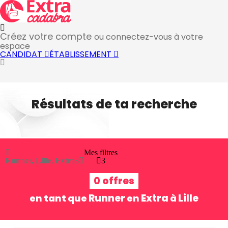
Créez votre compte
ou connectez-vous à votre
espace
CANDIDAT
ÉTABLISSEMENT
Résultats de ta recherche
Mes filtres
Runner, Lille, Extra
3
3
0 offres
Runner
Extra
Lille
en tant que
en
à