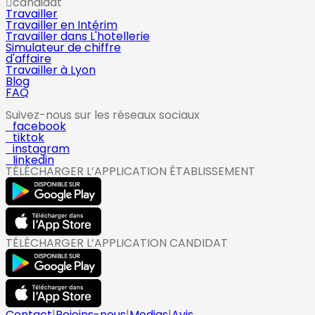
candidat
Travailler
Travailler en Intérim
Travailler dans L'hotellerie
Simulateur de chiffre
d'affaire
Travailler à Lyon
Blog
FAQ
Suivez-nous sur les réseaux sociaux
facebook
tiktok
instagram
linkedin
TÉLÉCHARGER L’APPLICATION ÉTABLISSEMENT
TÉLÉCHARGER L’APPLICATION CANDIDAT
Contact
|
Rejoins-nous
|
Medias
|
Avis