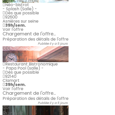
1600 €
net / mois
Néo-bistrot
- Splash (Salle) -
Dès que possible
92600
Asnières sur seine
39h/sem.
Voir l'offre
Chargement de l'offre...
Préparation des détails de l'offre
Publiée il y a 5 jours
CDI
Runner
1600 €
net / mois
Restaurant Bistronomique
- Papa Pool (salle) -
Dès que possible
92140
Clamart
39h/sem.
Voir l'offre
Chargement de l'offre...
Préparation des détails de l'offre
Publiée il y a 5 jours
CDI
Runner