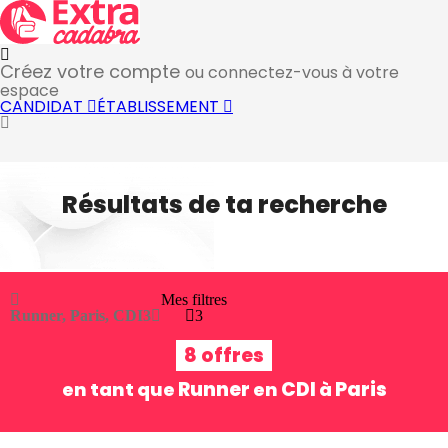
Créez votre compte
ou connectez-vous à votre
espace
CANDIDAT
ÉTABLISSEMENT
Résultats de ta recherche
Mes filtres
Runner, Paris, CDI
3
3
8 offres
Runner
CDI
Paris
en tant que
en
à