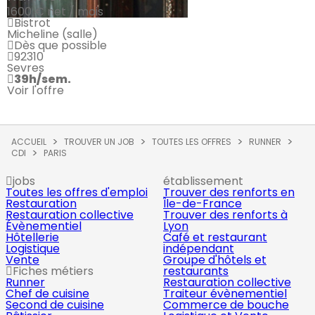
1600 €
net / mois
Bistrot
Micheline (salle)
Dès que possible
92310
Sevres
39h/sem.
Voir l'offre
ACCUEIL
TROUVER UN JOB
TOUTES LES OFFRES
RUNNER
CDI
PARIS
jobs
établissement
Toutes les offres d'emploi
Trouver des renforts en
Restauration
Île-de-France
Restauration collective
Trouver des renforts à
Évènementiel
Lyon
Hôtellerie
Café et restaurant
Logistique
indépendant
Vente
Groupe d'hôtels et
Fiches métiers
restaurants
Runner
Restauration collective
Chef de cuisine
Traiteur évènementiel
Second de cuisine
Commerce de bouche