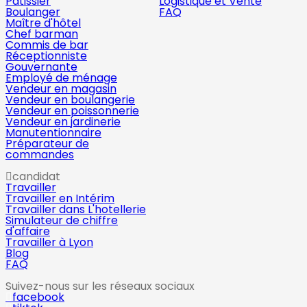
Pâtissier
Logistique et Vente
Boulanger
FAQ
Maître d'hôtel
Chef barman
Commis de bar
Réceptionniste
Gouvernante
Employé de ménage
Vendeur en magasin
Vendeur en boulangerie
Vendeur en poissonnerie
Vendeur en jardinerie
Manutentionnaire
Préparateur de
commandes
candidat
Travailler
Travailler en Intérim
Travailler dans L'hotellerie
Simulateur de chiffre
d'affaire
Travailler à Lyon
Blog
FAQ
Suivez-nous sur les réseaux sociaux
facebook