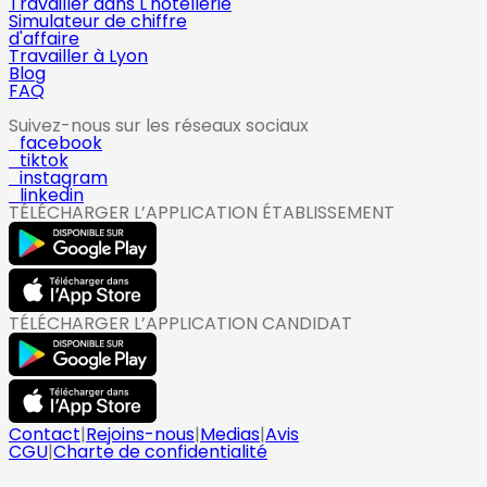
Travailler dans L'hotellerie
Simulateur de chiffre
d'affaire
Travailler à Lyon
Blog
FAQ
Suivez-nous sur les réseaux sociaux
facebook
tiktok
instagram
linkedin
TÉLÉCHARGER L’APPLICATION ÉTABLISSEMENT
TÉLÉCHARGER L’APPLICATION CANDIDAT
Contact
|
Rejoins-nous
|
Medias
|
Avis
CGU
|
Charte de confidentialité