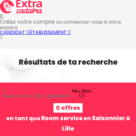
Créez votre compte
ou connectez-vous à votre
espace
CANDIDAT
ÉTABLISSEMENT
Résultats de ta recherche
Mes filtres
Room service, Lille, Saisonnier
3
3
0 offres
Room service
Saisonnier
en tant que
en
à
Lille