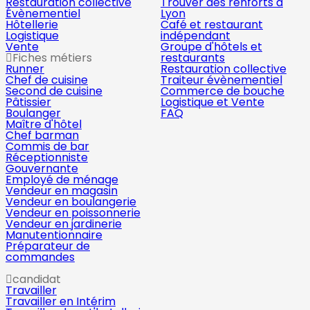
Restauration collective
Trouver des renforts à
Évènementiel
Lyon
Hôtellerie
Café et restaurant
Logistique
indépendant
Vente
Groupe d'hôtels et
Fiches métiers
restaurants
Runner
Restauration collective
Chef de cuisine
Traiteur évènementiel
Second de cuisine
Commerce de bouche
Pâtissier
Logistique et Vente
Boulanger
FAQ
Maître d'hôtel
Chef barman
Commis de bar
Réceptionniste
Gouvernante
Employé de ménage
Vendeur en magasin
Vendeur en boulangerie
Vendeur en poissonnerie
Vendeur en jardinerie
Manutentionnaire
Préparateur de
commandes
candidat
Travailler
Travailler en Intérim