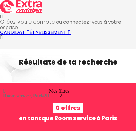
Créez votre compte
ou connectez-vous à votre
espace
CANDIDAT
ÉTABLISSEMENT
Résultats de ta recherche
Mes filtres
Room service, Paris
2
2
0 offres
Room service
Paris
en tant que
à