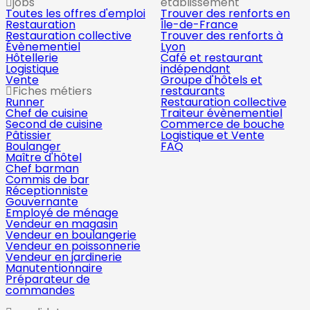
jobs
établissement
Toutes les offres d'emploi
Trouver des renforts en
Restauration
Île-de-France
Restauration collective
Trouver des renforts à
Évènementiel
Lyon
Hôtellerie
Café et restaurant
Logistique
indépendant
Vente
Groupe d'hôtels et
Fiches métiers
restaurants
Runner
Restauration collective
Chef de cuisine
Traiteur évènementiel
Second de cuisine
Commerce de bouche
Pâtissier
Logistique et Vente
Boulanger
FAQ
Maître d'hôtel
Chef barman
Commis de bar
Réceptionniste
Gouvernante
Employé de ménage
Vendeur en magasin
Vendeur en boulangerie
Vendeur en poissonnerie
Vendeur en jardinerie
Manutentionnaire
Préparateur de
commandes