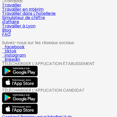
candidat
Travailler
Travailler en Intérim
Travailler dans L'hotellerie
Simulateur de chiffre
d'affaire
Travailler à Lyon
Blog
FAQ
Suivez-nous sur les réseaux sociaux
facebook
tiktok
instagram
linkedin
TÉLÉCHARGER L’APPLICATION ÉTABLISSEMENT
TÉLÉCHARGER L’APPLICATION CANDIDAT
Contact
|
Rejoins-nous
|
Medias
|
Avis