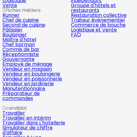
Logistique
indépendant
Vente
Groupe d'hôtels et
Fiches métiers
restaurants
Runner
Restauration collective
Chef de cuisine
Traiteur évènementiel
Second de cuisine
Commerce de bouche
Pâtissier
Logistique et Vente
Boulanger
FAQ
Maître d'hôtel
Chef barman
Commis de bar
Réceptionniste
Gouvernante
Employé de ménage
Vendeur en magasin
Vendeur en boulangerie
Vendeur en poissonnerie
Vendeur en jardinerie
Manutentionnaire
Préparateur de
commandes
candidat
Travailler
Travailler en Intérim
Travailler dans L'hotellerie
Simulateur de chiffre
d'affaire