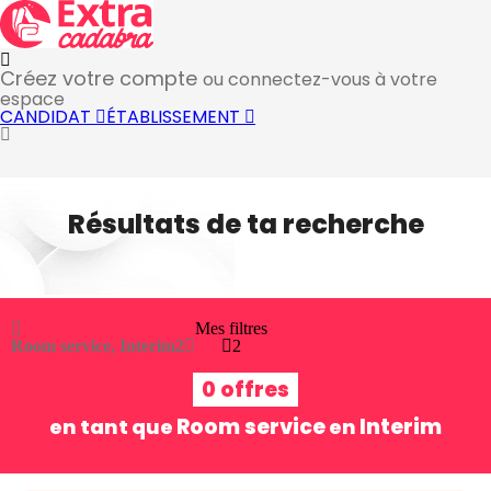
Créez votre compte
ou connectez-vous à votre
espace
CANDIDAT
ÉTABLISSEMENT
Résultats de ta recherche
Mes filtres
Room service, Interim
2
2
0 offres
Room service
Interim
en tant que
en