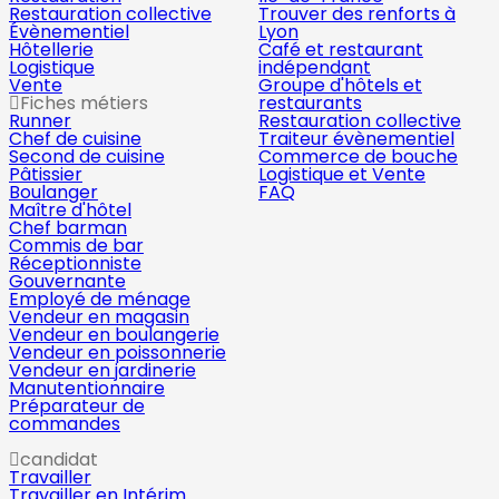
Restauration collective
Trouver des renforts à
Évènementiel
Lyon
Hôtellerie
Café et restaurant
Logistique
indépendant
Vente
Groupe d'hôtels et
Fiches métiers
restaurants
Runner
Restauration collective
Chef de cuisine
Traiteur évènementiel
Second de cuisine
Commerce de bouche
Pâtissier
Logistique et Vente
Boulanger
FAQ
Maître d'hôtel
Chef barman
Commis de bar
Réceptionniste
Gouvernante
Employé de ménage
Vendeur en magasin
Vendeur en boulangerie
Vendeur en poissonnerie
Vendeur en jardinerie
Manutentionnaire
Préparateur de
commandes
candidat
Travailler
Travailler en Intérim