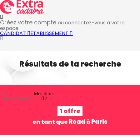
Créez votre compte
ou connectez-vous à votre
espace
CANDIDAT
ÉTABLISSEMENT
Résultats de ta recherche
Mes filtres
Road, Paris
2
2
1 offre
Road
Paris
en tant que
à