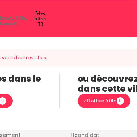
Mes
Road, Lille,
filtres
Extra
3
3
voici d'autres choix :
es dans le
ou découvrez
dans cette vi
48 offres à Lille
ssement
candidat