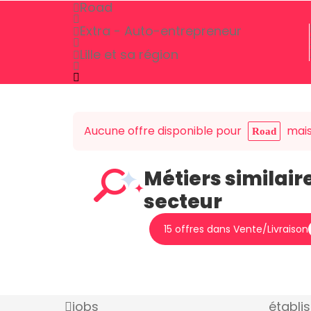
Road
Extra - Auto-entrepreneur
Lille et sa région
Aucune offre disponible pour
mais 
Road
Métiers similair
secteur
15 offres dans Vente/Livraison
jobs
établi