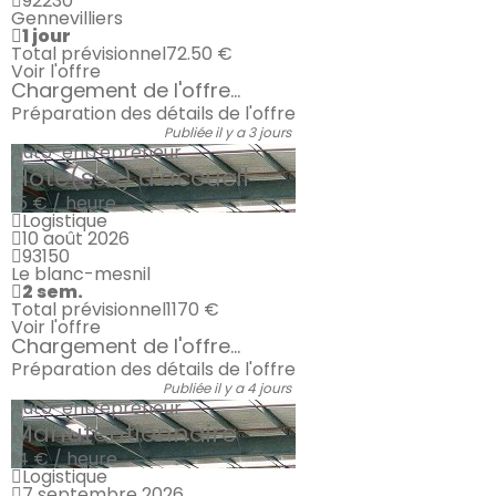
92230
Gennevilliers
1 jour
Total prévisionnel
72.50 €
Voir l'offre
Chargement de l'offre...
Préparation des détails de l'offre
Publiée il y a 3 jours
Auto-entrepreneur
Hôte(sse) d'accueil
15 € / heure
Logistique
10 août 2026
93150
Le blanc-mesnil
2 sem.
Total prévisionnel
1170 €
Voir l'offre
Chargement de l'offre...
Préparation des détails de l'offre
Publiée il y a 4 jours
Auto-entrepreneur
Manutentionnaire
14 € / heure
Logistique
7 septembre 2026