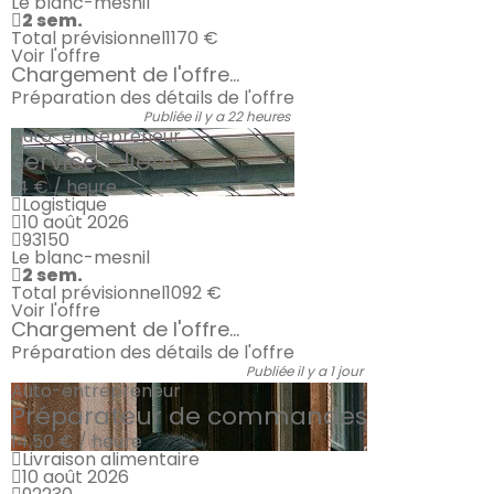
Le blanc-mesnil
2 sem.
Total prévisionnel
1170 €
Voir l'offre
Chargement de l'offre...
Préparation des détails de l'offre
Publiée il y a 22 heures
Auto-entrepreneur
Service Client
14 € / heure
Logistique
10 août 2026
93150
Le blanc-mesnil
2 sem.
Total prévisionnel
1092 €
Voir l'offre
Chargement de l'offre...
Préparation des détails de l'offre
Publiée il y a 1 jour
Auto-entrepreneur
Préparateur de commandes
14.50 € / heure
Livraison alimentaire
10 août 2026