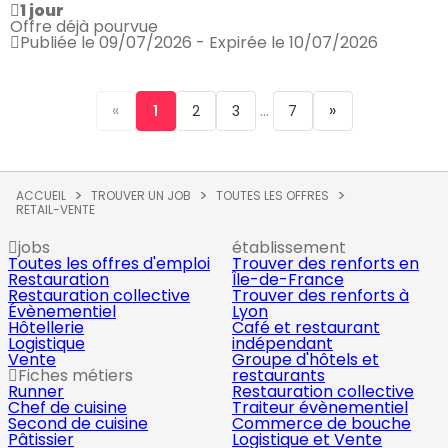
1 jour
Offre déjà pourvue
Publiée le 09/07/2026 - Expirée le 10/07/2026
«
...
»
1
2
3
7
ACCUEIL
TROUVER UN JOB
TOUTES LES OFFRES
RETAIL-VENTE
jobs
établissement
Toutes les offres d'emploi
Trouver des renforts en
Restauration
Île-de-France
Restauration collective
Trouver des renforts à
Évènementiel
Lyon
Hôtellerie
Café et restaurant
Logistique
indépendant
Vente
Groupe d'hôtels et
Fiches métiers
restaurants
Runner
Restauration collective
Chef de cuisine
Traiteur évènementiel
Second de cuisine
Commerce de bouche
Pâtissier
Logistique et Vente