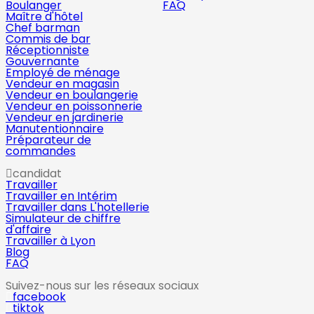
Boulanger
FAQ
Maître d'hôtel
Chef barman
Commis de bar
Réceptionniste
Gouvernante
Employé de ménage
Vendeur en magasin
Vendeur en boulangerie
Vendeur en poissonnerie
Vendeur en jardinerie
Manutentionnaire
Préparateur de
commandes
candidat
Travailler
Travailler en Intérim
Travailler dans L'hotellerie
Simulateur de chiffre
d'affaire
Travailler à Lyon
Blog
FAQ
Suivez-nous sur les réseaux sociaux
facebook
tiktok