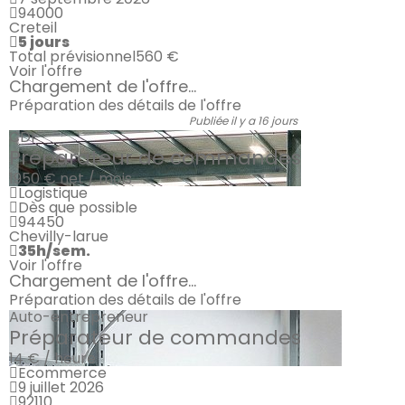
94000
Creteil
5 jours
Total prévisionnel
560 €
Voir l'offre
Chargement de l'offre...
Préparation des détails de l'offre
Publiée il y a 16 jours
CDI
Préparateur de commandes
1950 €
net / mois
Logistique
Dès que possible
94450
Chevilly-larue
35h/sem.
Voir l'offre
Chargement de l'offre...
Préparation des détails de l'offre
Auto-entrepreneur
Préparateur de commandes
14 € / heure
Ecommerce
9 juillet 2026
92110