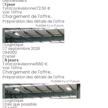
Gennevilliers
1 jour
Total prévisionnel
72.50 €
Voir l'offre
Chargement de l'offre...
Préparation des détails de l'offre
Publiée il y a 5 jours
Auto-entrepreneur
Manutentionnaire
14 € / heure
Logistique
7 septembre 2026
94000
Creteil
5 jours
Total prévisionnel
560 €
Voir l'offre
Chargement de l'offre...
Préparation des détails de l'offre
Publiée il y a 17 jours
CDI
Préparateur de commandes
1950 €
net / mois
Logistique
Dès que possible