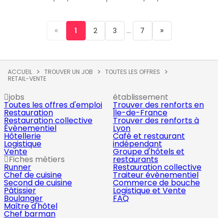
«
...
»
1
2
3
7
ACCUEIL
TROUVER UN JOB
TOUTES LES OFFRES
RETAIL-VENTE
jobs
établissement
Toutes les offres d'emploi
Trouver des renforts en
Restauration
Île-de-France
Restauration collective
Trouver des renforts à
Évènementiel
Lyon
Hôtellerie
Café et restaurant
Logistique
indépendant
Vente
Groupe d'hôtels et
Fiches métiers
restaurants
Runner
Restauration collective
Chef de cuisine
Traiteur évènementiel
Second de cuisine
Commerce de bouche
Pâtissier
Logistique et Vente
Boulanger
FAQ
Maître d'hôtel
Chef barman