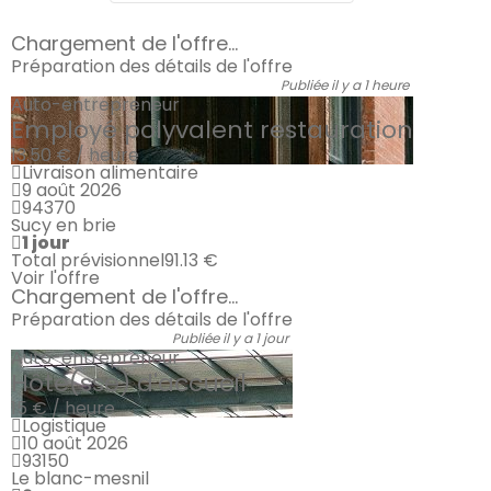
Chargement de l'offre...
Préparation des détails de l'offre
Publiée il y a 1 heure
Auto-entrepreneur
Employé polyvalent restauration
13.50 € / heure
Livraison alimentaire
9 août 2026
94370
Sucy en brie
1 jour
Total prévisionnel
91.13 €
Voir l'offre
Chargement de l'offre...
Préparation des détails de l'offre
Publiée il y a 1 jour
Auto-entrepreneur
Hôte(sse) d'accueil
15 € / heure
Logistique
10 août 2026
93150
Le blanc-mesnil