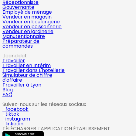
Réceptionniste
Gouvernante
Employé de ménage
Vendeur en magasin
Vendeur en boulangerie
Vendeur en poissonnerie
Vendeur en jardinerie
Manutentionnaire
Préparateur de
commandes
candidat
Travailler
Travailler en Intérim
Travailler dans L'hotellerie
Simulateur de chiffre
d'affaire
Travailler à Lyon
Blog
FAQ
Suivez-nous sur les réseaux sociaux
facebook
tiktok
instagram
linkedin
TÉLÉCHARGER L’APPLICATION ÉTABLISSEMENT