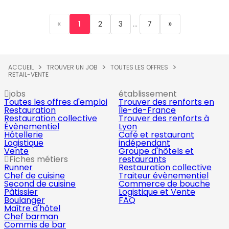
«
...
»
1
2
3
7
ACCUEIL
TROUVER UN JOB
TOUTES LES OFFRES
RETAIL-VENTE
jobs
établissement
Toutes les offres d'emploi
Trouver des renforts en
Restauration
Île-de-France
Restauration collective
Trouver des renforts à
Évènementiel
Lyon
Hôtellerie
Café et restaurant
Logistique
indépendant
Vente
Groupe d'hôtels et
Fiches métiers
restaurants
Runner
Restauration collective
Chef de cuisine
Traiteur évènementiel
Second de cuisine
Commerce de bouche
Pâtissier
Logistique et Vente
Boulanger
FAQ
Maître d'hôtel
Chef barman
Commis de bar