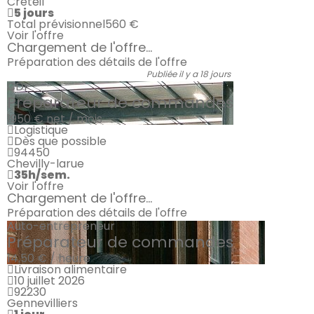
Creteil
5 jours
Total prévisionnel
560 €
Voir l'offre
Chargement de l'offre...
Préparation des détails de l'offre
Publiée il y a 18 jours
CDI
Préparateur de commandes
1950 €
net / mois
Logistique
Dès que possible
94450
Chevilly-larue
35h/sem.
Voir l'offre
Chargement de l'offre...
Préparation des détails de l'offre
Auto-entrepreneur
Préparateur de commandes
14.50 € / heure
Livraison alimentaire
10 juillet 2026
92230
Gennevilliers