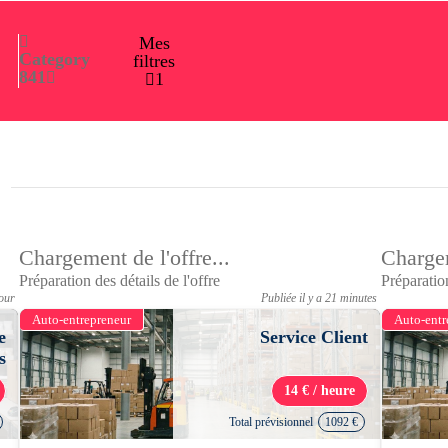
Mes
Category
filtres
84
1
1
Chargement de l'offre...
Chargem
Préparation des détails de l'offre
Préparation
jour
Publiée il y a 21 minutes
Auto-entrepreneur
Auto-entr
e
Service Client
s
14 € / heure
Total prévisionnel
1092 €