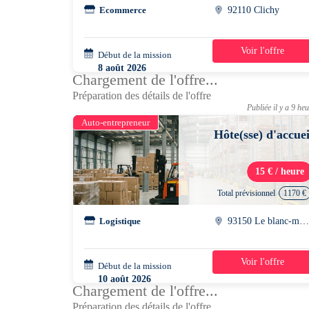
Ecommerce
92110 Clichy
Voir l'offre
Début de la mission
1 jour
8 août 2026
Chargement de l'offre...
08h00 - 17h00
Préparation des détails de l'offre
Publiée il y a 9 he
Auto-entrepreneur
Hôte(sse) d'accuei
15 € / heure
Total prévisionnel
1170 €
Logistique
93150 Le blanc-mesni
Voir l'offre
Début de la mission
2 semaines
10 août 2026
Chargement de l'offre...
08h00 - 17h00
Préparation des détails de l'offre