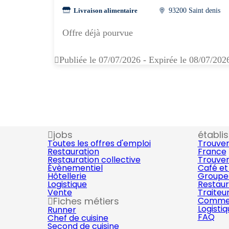
Livraison alimentaire
93200 Saint denis
Offre déjà pourvue
Publiée le 07/07/2026 - Expirée le 08/07/202
jobs
établi
Toutes les offres d'emploi
Trouver
Restauration
France
Restauration collective
Trouver
Évènementiel
Café et
Hôtellerie
Groupe 
Logistique
Restaur
Vente
Traiteu
Fiches métiers
Commer
Logisti
Runner
FAQ
Chef de cuisine
Second de cuisine