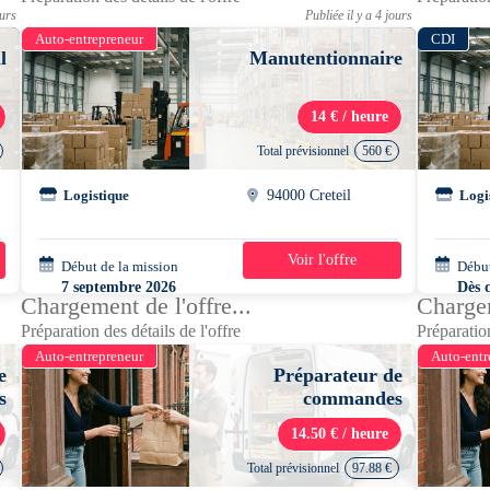
ours
Publiée il y a 4 jours
Auto-entrepreneur
CDI
l
Manutentionnaire
14 € / heure
Total prévisionnel
560 €
l
Logistique
94000 Creteil
Logi
Voir l'offre
Début de la mission
5 jours
Début
7 septembre 2026
Dès 
Chargement de l'offre...
Chargem
04h00 - 12h00
Préparation des détails de l'offre
Préparation
Auto-entrepreneur
Auto-entr
e
Préparateur de
s
commandes
14.50 € / heure
Total prévisionnel
97.88 €