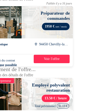
Publiée il y a 16 jours
Préparateur de
commandes
1950 €
net / mois
stique
94450 Chevilly-larue
Voir l'offre
 du contrat
35h/semaine
que possible
ent de l'offre...
 des détails de l'offre
epreneur
Employé polyvalent
restauration
13.50 € / heure
Total prévisionnel
91.13 €