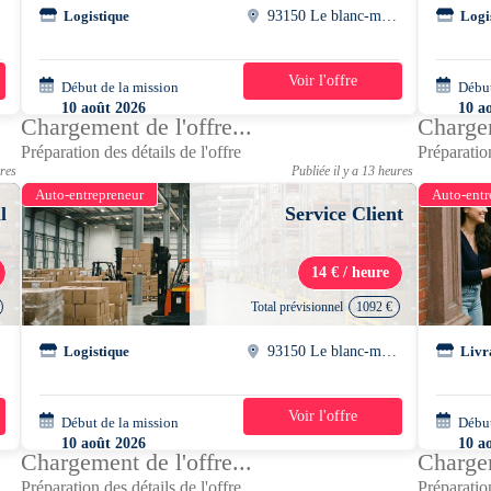
Logistique
93150 Le blanc-mesnil
Logi
Voir l'offre
Début de la mission
2 semaines
Début
10 août 2026
10 a
Chargement de l'offre...
Chargem
08h00 - 17h00
08h0
Préparation des détails de l'offre
Préparation
ures
Publiée il y a 13 heures
Auto-entrepreneur
Auto-entr
l
Service Client
14 € / heure
Total prévisionnel
1092 €
l
Logistique
93150 Le blanc-mesnil
Livr
Voir l'offre
Début de la mission
2 semaines
Début
10 août 2026
10 a
Chargement de l'offre...
Chargem
08h00 - 17h00
08h0
Préparation des détails de l'offre
Préparation