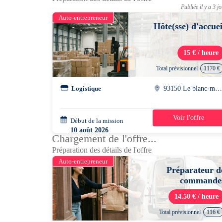
Publiée il y a 3 j
Auto-entrepreneur
Hôte(sse) d'accuei
15 € / heure
Total prévisionnel
1170 €
Logistique
93150 Le blanc-mesni
Voir l'offre
Début de la mission
2 semaines
10 août 2026
Chargement de l'offre...
08h00 - 17h00
Préparation des détails de l'offre
Auto-entrepreneur
Préparateur d
commande
14.50 € / heure
Total prévisionnel
116 €