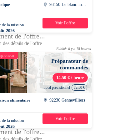
stique
93150 Le blanc-mesnil
Voir l'offre
 de la mission
2 semaines
oût 2026
ent de l'offre...
0 - 17h00
 des détails de l'offre
Publiée il y a 18 heures
epreneur
Préparateur de
commandes
14.50 € / heure
Total prévisionnel
72.50 €
aison alimentaire
92230 Gennevilliers
Voir l'offre
 de la mission
1 jour
oût 2026
ent de l'offre...
0 - 14h00
 des détails de l'offre