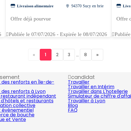
Livraison alimentaire
94370 Sucy en brie
Livr
Offre déjà pourvue
Offre 
6
Publiée le 07/07/2026 - Expirée le 08/07/2026
Publiée
«
...
»
1
2
3
8
ssement
candidat
 des renforts en Île-de-
Travailler
Travailler en Intérim
 des renforts à Lyon
Travailler dans L'hotellerie
 restaurant indépendant
Simulateur de chiffre d'affa
d'hôtels et restaurants
Travailler à Lyon
ation collective
Blog
r évènementiel
FAQ
ce de bouche
que et Vente