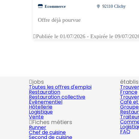
Ecommerce
92110 Clichy
Offre déjà pourvue
Publiée le 01/07/2026 - Expirée le 09/07/202
jobs
établi
Toutes les offres d'emploi
Trouver
Restauration
France
Restauration collective
Trouver
Évènementiel
Café et
Hôtellerie
Groupe 
Logistique
Restaur
Vente
Traiteu
Fiches métiers
Commer
Logisti
Runner
FAQ
Chef de cuisine
Second de cuisine