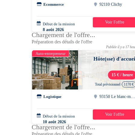
Ecommerce
92110 Clichy
Voir l'offre
Début de la mission
1 jour
8 août 2026
Chargement de l'offre...
08h00 - 17h00
Préparation des détails de l'offre
Publiée il y a 17 he
Auto-entrepreneur
Hôte(sse) d'accuei
15 € / heure
Total prévisionnel
1170 €
Logistique
93150 Le blanc-mesni
Voir l'offre
Début de la mission
2 semaines
10 août 2026
Chargement de l'offre...
08h00 - 17h00
Préparation des détails de l'offre