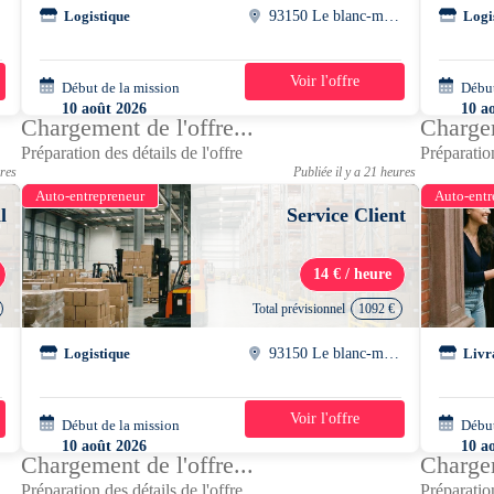
Logistique
93150 Le blanc-mesnil
Logi
Voir l'offre
Début de la mission
2 semaines
Début
10 août 2026
10 a
Chargement de l'offre...
Chargem
08h00 - 17h00
08h0
Préparation des détails de l'offre
Préparation
ures
Publiée il y a 21 heures
Auto-entrepreneur
Auto-entr
l
Service Client
14 € / heure
Total prévisionnel
1092 €
l
Logistique
93150 Le blanc-mesnil
Livr
Voir l'offre
Début de la mission
2 semaines
Début
10 août 2026
10 a
Chargement de l'offre...
Chargem
08h00 - 17h00
08h0
Préparation des détails de l'offre
Préparation