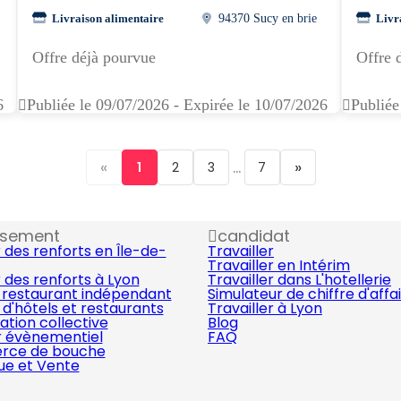
Livraison alimentaire
94370 Sucy en brie
Livr
Offre déjà pourvue
Offre 
6
Publiée le 09/07/2026 - Expirée le 10/07/2026
Publiée
«
...
»
1
2
3
7
ssement
candidat
 des renforts en Île-de-
Travailler
Travailler en Intérim
 des renforts à Lyon
Travailler dans L'hotellerie
 restaurant indépendant
Simulateur de chiffre d'affa
d'hôtels et restaurants
Travailler à Lyon
ation collective
Blog
r évènementiel
FAQ
ce de bouche
que et Vente