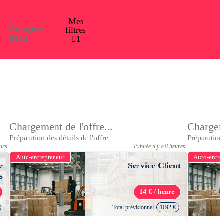
Mes
Category
filtres
84
1
1
Chargement de l'offre...
Chargem
Préparation des détails de l'offre
Préparation
ours
Publiée il y a 8 heures
Auto-entrepreneur
Auto-entr
e
Service Client
s
14 € / heure
Total prévisionnel
1092 €