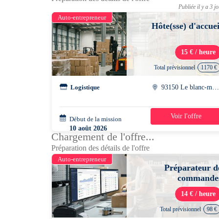
Publiée il y a 3 j
Auto-entrepreneur
Hôte(sse) d'accuei
15 € / heure
Total prévisionnel
1170 €
Logistique
93150 Le blanc-mesni
Voir l'offre
Début de la mission
2 semaines
10 août 2026
Chargement de l'offre...
08h00 - 17h00
Préparation des détails de l'offre
Auto-entrepreneur
Préparateur d
commande
14 € / heure
Total prévisionnel
98 €