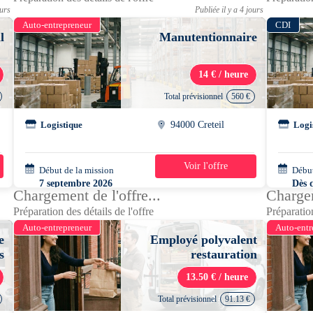
ours
Publiée il y a 4 jours
Auto-entrepreneur
CDI
l
Manutentionnaire
14 € / heure
Total prévisionnel
560 €
l
Logistique
94000 Creteil
Logi
Voir l'offre
Début de la mission
5 jours
Début
7 septembre 2026
Dès 
Chargement de l'offre...
Chargem
04h00 - 12h00
Préparation des détails de l'offre
Préparation
Auto-entrepreneur
Auto-entr
e
Employé polyvalent
s
restauration
13.50 € / heure
Total prévisionnel
91.13 €