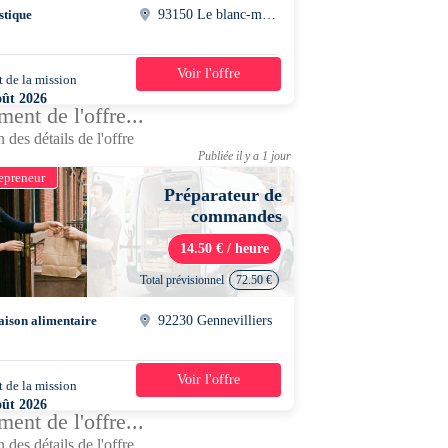
stique
93150 Le blanc-mesnil
Voir l'offre
 de la mission
2 semaines
oût 2026
ent de l'offre...
0 - 17h00
 des détails de l'offre
Publiée il y a 1 jour
epreneur
Préparateur de
commandes
14.50 € / heure
Total prévisionnel
72.50 €
aison alimentaire
92230 Gennevilliers
Voir l'offre
 de la mission
1 jour
oût 2026
ent de l'offre...
0 - 14h00
 des détails de l'offre