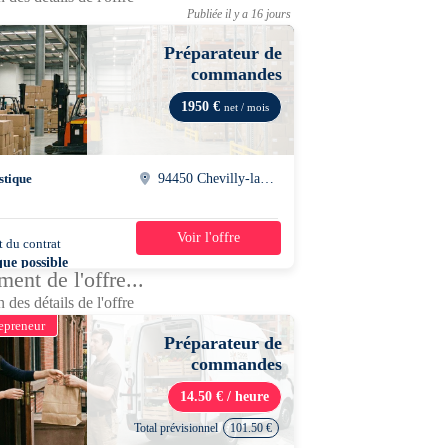
Publiée il y a 16 jours
Préparateur de
commandes
1950 €
net / mois
stique
94450 Chevilly-larue
Voir l'offre
 du contrat
35h/semaine
que possible
ent de l'offre...
 des détails de l'offre
epreneur
Préparateur de
commandes
14.50 € / heure
Total prévisionnel
101.50 €