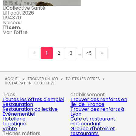
18.15 € / heure
Collective Santé
11 août 2026
94370
Noiseau
1 sem.
Voir l'offre
«
...
»
1
2
3
45
ACCUEIL
TROUVER UN JOB
TOUTES LES OFFRES
RESTAURATION-COLLECTIVE
jobs
établissement
Toutes les offres d'emploi
Trouver des renforts en
Restauration
Île-de-France
Restauration collective
Trouver des renforts à
Évènementiel
Lyon
Hôtellerie
Café et restaurant
Logistique
indépendant
Vente
Groupe d'hôtels et
Fiches métiers
restaurants