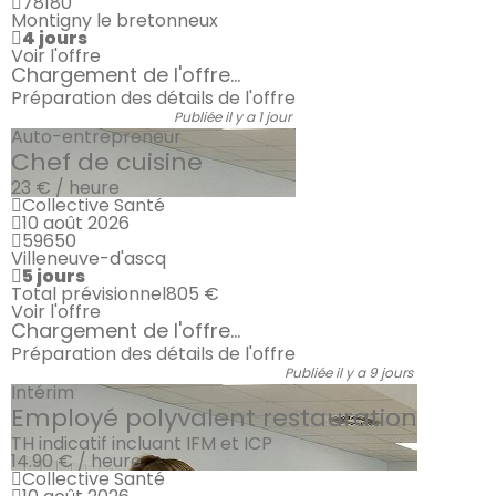
78180
Montigny le bretonneux
4 jours
Voir l'offre
Chargement de l'offre...
Préparation des détails de l'offre
Publiée il y a 1 jour
Auto-entrepreneur
Chef de cuisine
23 € / heure
Collective Santé
10 août 2026
59650
Villeneuve-d'ascq
5 jours
Total prévisionnel
805 €
Voir l'offre
Chargement de l'offre...
Préparation des détails de l'offre
Publiée il y a 9 jours
Intérim
Employé polyvalent restauration
TH indicatif incluant IFM et ICP
14.90 € / heure
Collective Santé