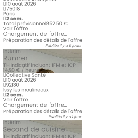
10 août 2026
75018
Paris
2 sem.
Total prévisionnel
852.50 €
Voir l'offre
Chargement de l'offre...
Préparation des détails de l'offre
Publiée il y a 5 jours
Intérim
Runner
TH indicatif incluant IFM et ICP
14.90 € / heure
Collective Santé
10 août 2026
92130
Issy les moulineaux
2 sem.
Voir l'offre
Chargement de l'offre...
Préparation des détails de l'offre
Publiée il y a 1 jour
Intérim
Second de cuisine
TH indicatif incluant IFM et ICP