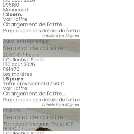
10 août 2026
95180
Menucourt
3 sem.
Voir l'offre
Chargement de l'offre...
Préparation des détails de l'offre
Publiée il y a 23 jours
Auto-entrepreneur
Second de cuisine
20.50 € / heure
Collective Santé
10 août 2026
91470
Les molières
5 jours
Total prévisionnel
717.50 €
Voir l'offre
Chargement de l'offre...
Préparation des détails de l'offre
Publiée il y a 63 jours
Intérim
Second de cuisine
TH indicatif incluant IFM et ICP
18.11 € / heure
Collective Santé