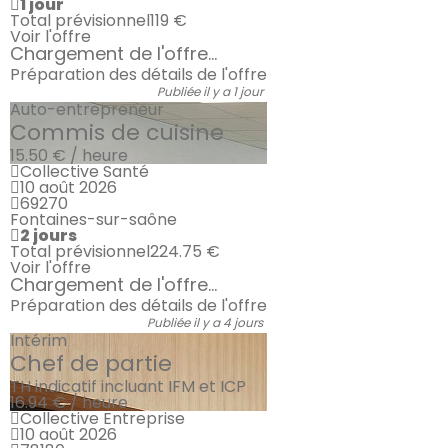
1 jour
Total prévisionnel
119 €
Voir l'offre
Chargement de l'offre...
Préparation des détails de l'offre
Publiée il y a 1 jour
Auto-entrepreneur
Commis de cuisine
15.50 € / heure
Collective Santé
10 août 2026
69270
Fontaines-sur-saône
2 jours
Total prévisionnel
224.75 €
Voir l'offre
Chargement de l'offre...
Préparation des détails de l'offre
Publiée il y a 4 jours
Intérim
Chef de partie
TH indicatif incluant IFM et ICP
16.94 € / heure
Collective Entreprise
10 août 2026