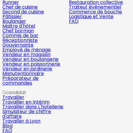
Runner
Restauration collective
Chef de cuisine
Traiteur évènementiel
Second de cuisine
Commerce de bouche
Pâtissier
Logistique et Vente
Boulanger
FAQ
Maître d'hôtel
Chef barman
Commis de bar
Réceptionniste
Gouvernante
Employé de ménage
Vendeur en magasin
Vendeur en boulangerie
Vendeur en poissonnerie
Vendeur en jardinerie
Manutentionnaire
Préparateur de
commandes
candidat
Travailler
Travailler en Intérim
Travailler dans L'hotellerie
Simulateur de chiffre
d'affaire
Travailler à Lyon
Blog
FAQ