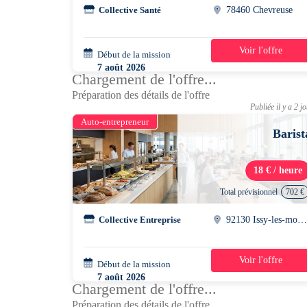
Collective Santé
78460 Chevreuse
Voir l'offre
Début de la mission
1 jour
7 août 2026
Chargement de l'offre...
07h00 - 18h30
Préparation des détails de l'offre
Publiée il y a 2 j
Auto-entrepreneur
Barist
18 € / heure
Total prévisionnel
702 €
Collective Entreprise
92130 Issy-les-moulineau
Voir l'offre
Début de la mission
2 semaines
7 août 2026
Chargement de l'offre...
10h30 - 17h30
Préparation des détails de l'offre