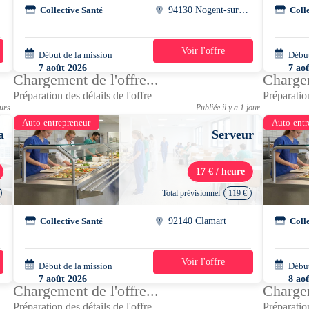
Collective Santé
94130 Nogent-sur-marne
Coll
Voir l'offre
Début de la mission
1 jour
Début
7 août 2026
7 ao
Chargement de l'offre...
Chargem
07h30 - 15h30
09h0
Préparation des détails de l'offre
Préparation
ours
Publiée il y a 1 jour
Auto-entrepreneur
Auto-entr
a
Serveur
17 € / heure
Total prévisionnel
119 €
x
Collective Santé
92140 Clamart
Coll
Voir l'offre
Début de la mission
1 jour
Début
7 août 2026
8 ao
Chargement de l'offre...
Chargem
11h00 - 20h00
07h0
Préparation des détails de l'offre
Préparation