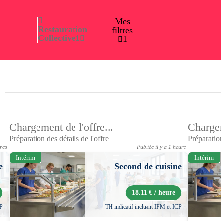
Mes
Restauration
filtres
Collective
1
1
Chargement de l'offre...
Chargem
Préparation des détails de l'offre
Préparation
ures
Publiée il y a 1 heure
Intérim
Intérim
e
Second de cuisine
18.11 € / heure
CP
TH indicatif incluant IFM et ICP