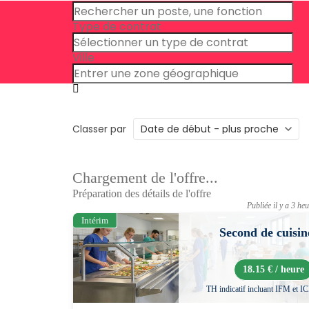
Type de contrat
Ville
Classer par
Chargement de l'offre...
Préparation des détails de l'offre
Publiée il y a 3 he
Intérim
Second de cuisin
18.15 € / heure
TH indicatif incluant IFM et I