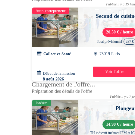
Publiée il y a 19 he
Auto-entrepreneur
Second de cuisin
20.50 € / heure
Total prévisionnel
287 €
Collective Santé
75019 Paris
Voir l'offre
Début de la mission
2 jours
8 août 2026
Chargement de l'offre...
07h30 - 14h30
Préparation des détails de l'offre
Publiée il y a 7 j
Intérim
Plongeu
14.90 € / heure
TH indicatif incluant IFM et I