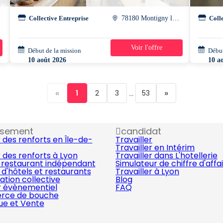
Collective Entreprise
78180 Montigny le bretonneux
Coll
Voir l'offre
Début de la mission
4 jours
Début
10 août 2026
10 a
07h00 - 15h00
07h3
«
...
»
1
2
3
53
ssement
candidat
 des renforts en Île-de-
Travailler
Travailler en Intérim
 des renforts à Lyon
Travailler dans L'hotellerie
 restaurant indépendant
Simulateur de chiffre d'affa
d'hôtels et restaurants
Travailler à Lyon
ation collective
Blog
r évènementiel
FAQ
ce de bouche
que et Vente