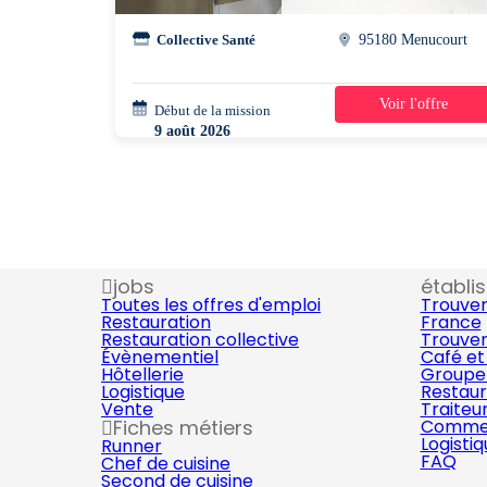
Collective Santé
95180 Menucourt
Voir l'offre
Début de la mission
1 jour
9 août 2026
09h00 - 14h00
jobs
établi
Toutes les offres d'emploi
Trouver
Restauration
France
Restauration collective
Trouver
Évènementiel
Café et
Hôtellerie
Groupe 
Logistique
Restaur
Vente
Traiteu
Fiches métiers
Commer
Logisti
Runner
FAQ
Chef de cuisine
Second de cuisine