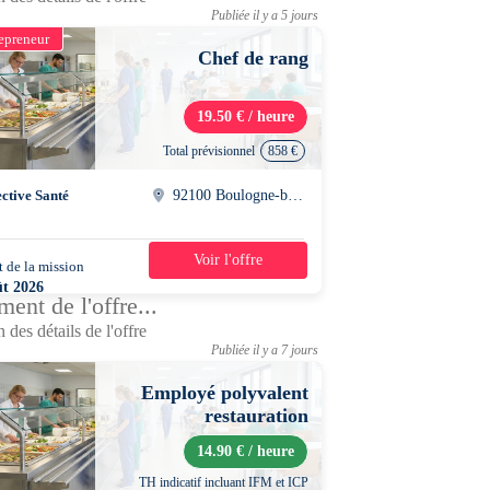
Publiée il y a 5 jours
epreneur
Chef de rang
19.50 € / heure
Total prévisionnel
858 €
ective Santé
92100 Boulogne-billancourt
Voir l'offre
 de la mission
1 mois
ût 2026
ent de l'offre...
0 - 15h30
 des détails de l'offre
Publiée il y a 7 jours
Employé polyvalent
restauration
14.90 € / heure
TH indicatif incluant IFM et ICP