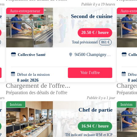
ures
Publiée il y a 19 heures
Auto-entrepreneur
Auto-entr
e
Second de cuisine
20.50 € / heure
Total prévisionnel
861 €
Collective Santé
94500 Champigny sur marnes
Coll
Voir l'offre
Début de la mission
3 semaines
Début
8 août 2026
8 ao
Chargement de l'offre...
Chargem
07h30 - 18h00
09h3
Préparation des détails de l'offre
Préparation
ours
Publiée il y a 1 jour
Intérim
Intérim
r
Chef de partie
16.94 € / heure
CP
TH indicatif incluant IFM et ICP