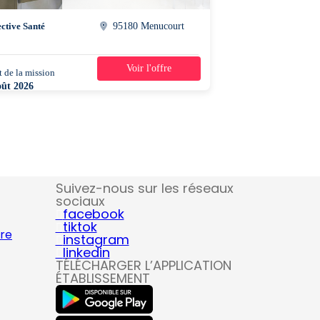
ective Santé
95180 Menucourt
Voir l'offre
 de la mission
3 semaines
oût 2026
0 - 12h30
Suivez-nous sur les réseaux
sociaux
facebook
tiktok
ire
instagram
linkedin
TÉLÉCHARGER L’APPLICATION
ÉTABLISSEMENT