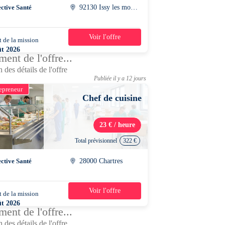
ective Santé
92130 Issy les moulineaux
Voir l'offre
 de la mission
1 jour
ût 2026
ent de l'offre...
0 - 15h30
 des détails de l'offre
Publiée il y a 12 jours
epreneur
Chef de cuisine
23 € / heure
Total prévisionnel
322 €
ective Santé
28000 Chartres
Voir l'offre
 de la mission
2 jours
ût 2026
ent de l'offre...
0 - 14h30
 des détails de l'offre