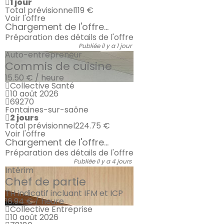
1 jour
Total prévisionnel
119 €
Voir l'offre
Chargement de l'offre...
Préparation des détails de l'offre
Publiée il y a 1 jour
Auto-entrepreneur
Commis de cuisine
15.50 € / heure
Collective Santé
10 août 2026
69270
Fontaines-sur-saône
2 jours
Total prévisionnel
224.75 €
Voir l'offre
Chargement de l'offre...
Préparation des détails de l'offre
Publiée il y a 4 jours
Intérim
Chef de partie
TH indicatif incluant IFM et ICP
16.94 € / heure
Collective Entreprise
10 août 2026