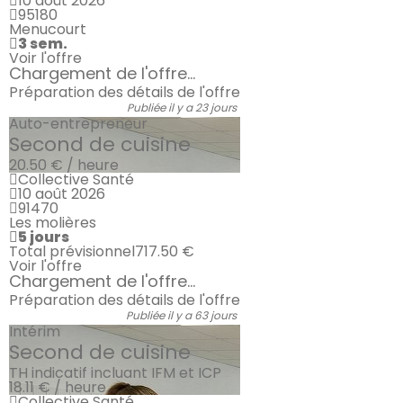
10 août 2026
95180
Menucourt
3 sem.
Voir l'offre
Chargement de l'offre...
Préparation des détails de l'offre
Publiée il y a 23 jours
Auto-entrepreneur
Second de cuisine
20.50 € / heure
Collective Santé
10 août 2026
91470
Les molières
5 jours
Total prévisionnel
717.50 €
Voir l'offre
Chargement de l'offre...
Préparation des détails de l'offre
Publiée il y a 63 jours
Intérim
Second de cuisine
TH indicatif incluant IFM et ICP
18.11 € / heure
Collective Santé