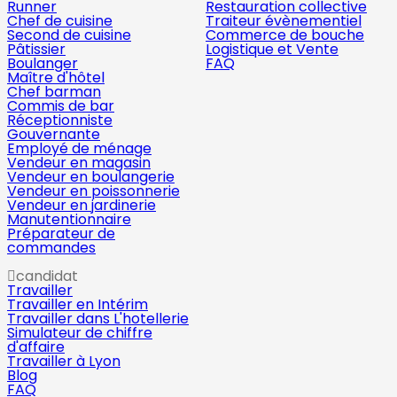
Runner
Restauration collective
Chef de cuisine
Traiteur évènementiel
Second de cuisine
Commerce de bouche
Pâtissier
Logistique et Vente
Boulanger
FAQ
Maître d'hôtel
Chef barman
Commis de bar
Réceptionniste
Gouvernante
Employé de ménage
Vendeur en magasin
Vendeur en boulangerie
Vendeur en poissonnerie
Vendeur en jardinerie
Manutentionnaire
Préparateur de
commandes
candidat
Travailler
Travailler en Intérim
Travailler dans L'hotellerie
Simulateur de chiffre
d'affaire
Travailler à Lyon
Blog
FAQ