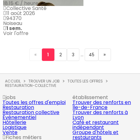
18.15 € / heure
Collective Santé
11 août 2026
94370
Noiseau
1 sem.
Voir l'offre
«
...
»
1
2
3
45
ACCUEIL
TROUVER UN JOB
TOUTES LES OFFRES
RESTAURATION-COLLECTIVE
jobs
établissement
Toutes les offres d'emploi
Trouver des renforts en
Restauration
Île-de-France
Restauration collective
Trouver des renforts à
Évènementiel
Lyon
Hôtellerie
Café et restaurant
Logistique
indépendant
Vente
Groupe d'hôtels et
Fiches métiers
restaurants