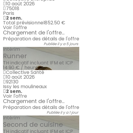
10 août 2026
75018
Paris
2 sem.
Total prévisionnel
852.50 €
Voir l'offre
Chargement de l'offre...
Préparation des détails de l'offre
Publiée il y a 5 jours
Intérim
Runner
TH indicatif incluant IFM et ICP
14.90 € / heure
Collective Santé
10 août 2026
92130
Issy les moulineaux
2 sem.
Voir l'offre
Chargement de l'offre...
Préparation des détails de l'offre
Publiée il y a 1 jour
Intérim
Second de cuisine
TH indicatif incluant IFM et ICP