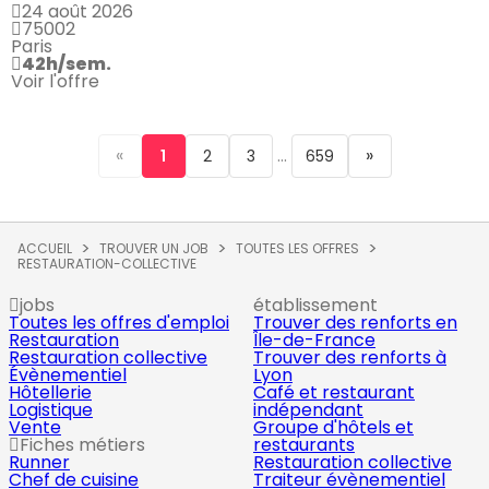
24 août 2026
75002
Paris
42h/sem.
Voir l'offre
«
...
»
1
2
3
659
ACCUEIL
TROUVER UN JOB
TOUTES LES OFFRES
RESTAURATION-COLLECTIVE
jobs
établissement
Toutes les offres d'emploi
Trouver des renforts en
Restauration
Île-de-France
Restauration collective
Trouver des renforts à
Évènementiel
Lyon
Hôtellerie
Café et restaurant
Logistique
indépendant
Vente
Groupe d'hôtels et
Fiches métiers
restaurants
Runner
Restauration collective
Chef de cuisine
Traiteur évènementiel