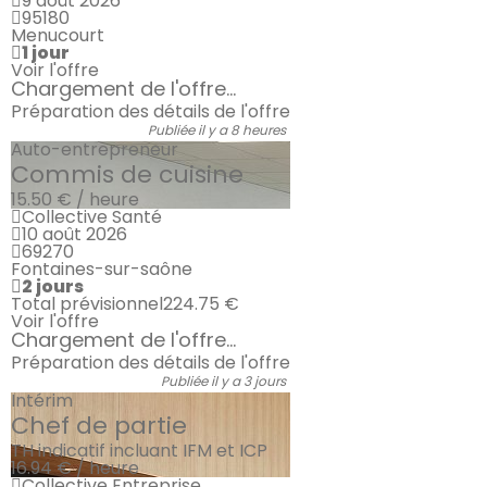
9 août 2026
95180
Menucourt
1 jour
Voir l'offre
Chargement de l'offre...
Préparation des détails de l'offre
Publiée il y a 8 heures
Auto-entrepreneur
Commis de cuisine
15.50 € / heure
Collective Santé
10 août 2026
69270
Fontaines-sur-saône
2 jours
Total prévisionnel
224.75 €
Voir l'offre
Chargement de l'offre...
Préparation des détails de l'offre
Publiée il y a 3 jours
Intérim
Chef de partie
TH indicatif incluant IFM et ICP
16.94 € / heure
Collective Entreprise