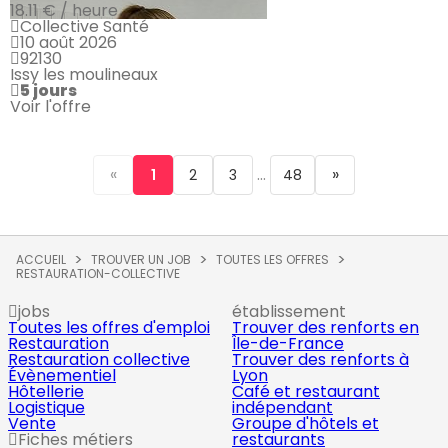
18.11 € / heure
Collective Santé
10 août 2026
92130
Issy les moulineaux
5 jours
Voir l'offre
«
...
»
1
2
3
48
ACCUEIL
TROUVER UN JOB
TOUTES LES OFFRES
RESTAURATION-COLLECTIVE
jobs
établissement
Toutes les offres d'emploi
Trouver des renforts en
Restauration
Île-de-France
Restauration collective
Trouver des renforts à
Évènementiel
Lyon
Hôtellerie
Café et restaurant
Logistique
indépendant
Vente
Groupe d'hôtels et
Fiches métiers
restaurants