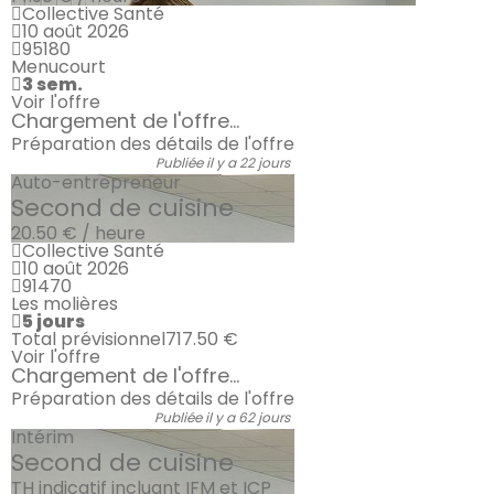
Collective Santé
10 août 2026
95180
Menucourt
3 sem.
Voir l'offre
Chargement de l'offre...
Préparation des détails de l'offre
Publiée il y a 22 jours
Auto-entrepreneur
Second de cuisine
20.50 € / heure
Collective Santé
10 août 2026
91470
Les molières
5 jours
Total prévisionnel
717.50 €
Voir l'offre
Chargement de l'offre...
Préparation des détails de l'offre
Publiée il y a 62 jours
Intérim
Second de cuisine
TH indicatif incluant IFM et ICP