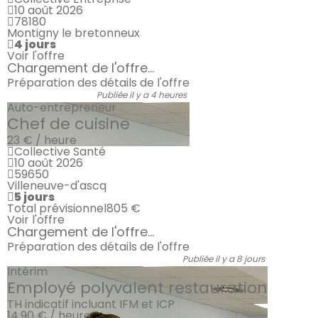
10 août 2026
78180
Montigny le bretonneux
4 jours
Voir l'offre
Chargement de l'offre...
Préparation des détails de l'offre
Publiée il y a 4 heures
Auto-entrepreneur
Chef de cuisine
23 € / heure
Collective Santé
10 août 2026
59650
Villeneuve-d'ascq
5 jours
Total prévisionnel
805 €
Voir l'offre
Chargement de l'offre...
Préparation des détails de l'offre
Publiée il y a 8 jours
Intérim
Employé polyvalent restauration
TH indicatif incluant IFM et ICP
14.90 € / heure