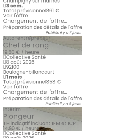
Champigny sur marnes
3 sem.
Total prévisionnel
861 €
Voir l'offre
Chargement de l'offre...
Préparation des détails de l'offre
Publiée il y a 7 jours
Auto-entrepreneur
Chef de rang
19.50 € / heure
Collective Santé
8 août 2026
92100
Boulogne-billancourt
1 mois
Total prévisionnel
858 €
Voir l'offre
Chargement de l'offre...
Préparation des détails de l'offre
Publiée il y a 8 jours
Intérim
Plongeur
TH indicatif incluant IFM et ICP
14.90 € / heure
Collective Santé