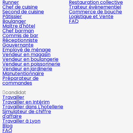
Runner
Restauration collective
Chef de cuisine
Traiteur évènementiel
Second de cuisine
Commerce de bouche
Pâtissier
Logistique et Vente
Boulanger
FAQ
Maître d'hôtel
Chef barman
Commis de bar
Réceptionniste
Gouvernante
Employé de ménage
Vendeur en magasin
Vendeur en boulangerie
Vendeur en poissonnerie
Vendeur en jardinerie
Manutentionnaire
Préparateur de
commandes
candidat
Travailler
Travailler en Intérim
Travailler dans L'hotellerie
Simulateur de chiffre
d'affaire
Travailler à Lyon
Blog
FAQ