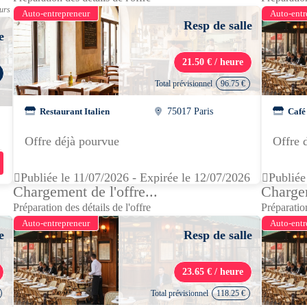
ours
Auto-entrepreneur
Auto-entr
Resp de salle
e
21.50 € / heure
Total prévisionnel
96.75 €
Restaurant Italien
75017 Paris
Café
Offre déjà pourvue
Offre 
Publiée le 11/07/2026 - Expirée le 12/07/2026
Publiée
Chargement de l'offre...
Chargem
Préparation des détails de l'offre
Préparation
Auto-entrepreneur
Auto-entr
e
Resp de salle
23.65 € / heure
Total prévisionnel
118.25 €