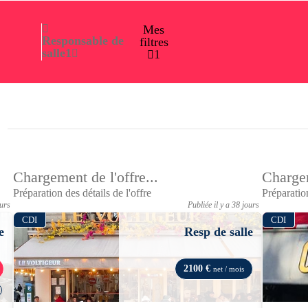
Mes
Responsable de
filtres
salle
1
1
Chargement de l'offre...
Chargem
Préparation des détails de l'offre
Préparation
ours
Publiée il y a 38 jours
CDI
CDI
e
Resp de salle
2100 €
net / mois