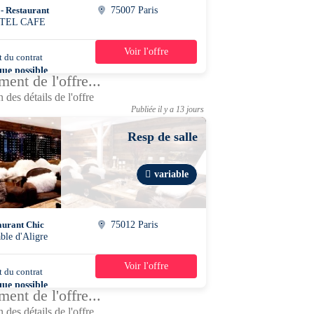
 - Restaurant
75007 Paris
TEL CAFE
Voir l'offre
 du contrat
47h30/semaine
que possible
ent de l'offre...
 des détails de l'offre
Publiée il y a 13 jours
Resp de salle
variable
aurant Chic
75012 Paris
able d'Aligre
Voir l'offre
 du contrat
46h/semaine
que possible
ent de l'offre...
 des détails de l'offre