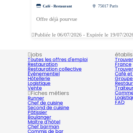
Café - Restaurant
75017 Paris
Offre déjà pourvue
Publiée le 06/07/2026 - Expirée le 19/07/202
jobs
établi
Toutes les offres d'emploi
Trouver
Restauration
France
Restauration collective
Trouver
Évènementiel
Café et
Hôtellerie
Groupe 
Logistique
Restaur
Vente
Traiteu
Fiches métiers
Commer
Logisti
Runner
FAQ
Chef de cuisine
Second de cuisine
Pâtissier
Boulanger
Maître d'hôtel
Chef barman
Commis de bar