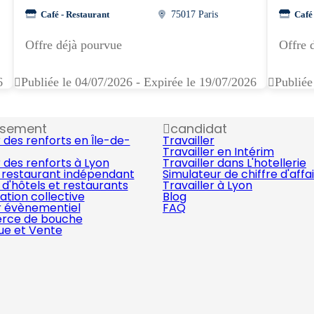
Café - Restaurant
75017 Paris
Café
Offre déjà pourvue
Offre 
6
Publiée le 04/07/2026 - Expirée le 19/07/2026
Publiée
ssement
candidat
 des renforts en Île-de-
Travailler
Travailler en Intérim
 des renforts à Lyon
Travailler dans L'hotellerie
 restaurant indépendant
Simulateur de chiffre d'affa
d'hôtels et restaurants
Travailler à Lyon
ation collective
Blog
r évènementiel
FAQ
ce de bouche
que et Vente