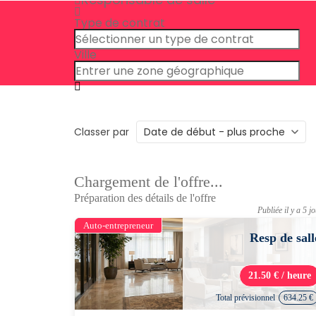
Type de contrat
Ville
Classer par
Chargement de l'offre...
Préparation des détails de l'offre
Publiée il y a 5 j
Auto-entrepreneur
Resp de sall
21.50 € / heure
Total prévisionnel
634.25 €