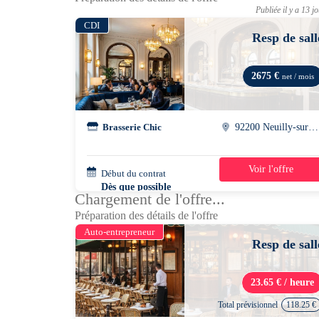
Publiée il y a 13 j
CDI
Resp de sall
2675 €
net / mois
Brasserie Chic
92200 Neuilly-sur-seine
Voir l'offre
Début du contrat
39h/semaine
Dès que possible
Chargement de l'offre...
Préparation des détails de l'offre
Auto-entrepreneur
Resp de sall
23.65 € / heure
Total prévisionnel
118.25 €