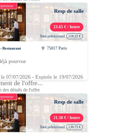
epreneur
Resp de salle
23.65 € / heure
Total prévisionnel
118.25 €
 - Restaurant
75017 Paris
déjà pourvue
 le 07/07/2026 - Expirée le 19/07/2026
ent de l'offre...
 des détails de l'offre
epreneur
Resp de salle
21.50 € / heure
Total prévisionnel
139.75 €