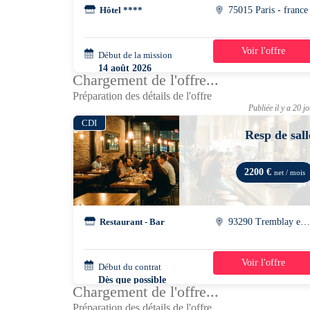
Hôtel ****
75015 Paris - france
Voir l'offre
Début de la mission
4 jours
14 août 2026
Chargement de l'offre...
17h00 - 00h15
Préparation des détails de l'offre
Publiée il y a 20 j
CDI
Resp de sall
2200 €
net / mois
Restaurant - Bar
93290 Tremblay en franc
Voir l'offre
Début du contrat
39h/semaine
Dès que possible
Chargement de l'offre...
Préparation des détails de l'offre