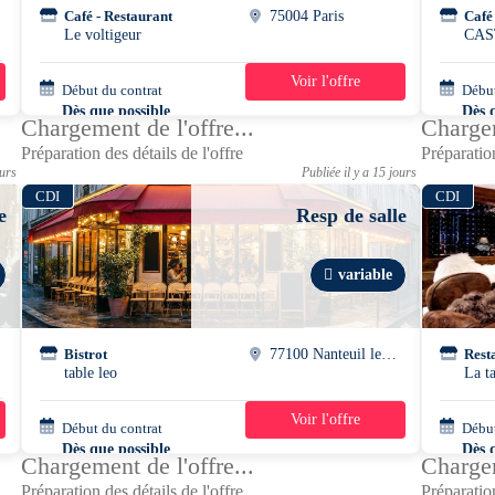
Café - Restaurant
75004 Paris
Café
Le voltigeur
CAS
Voir l'offre
Début du contrat
32h/semaine
Début
Dès que possible
Dès 
Chargement de l'offre...
Chargem
Préparation des détails de l'offre
Préparation
ours
Publiée il y a 15 jours
CDI
CDI
e
Resp de salle
variable
e
Bistrot
77100 Nanteuil les meaux
Rest
table leo
La t
Voir l'offre
Début du contrat
39h/semaine
Début
Dès que possible
Dès 
Chargement de l'offre...
Chargem
Préparation des détails de l'offre
Préparation