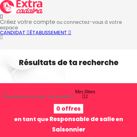
Créez votre compte
ou connectez-vous à votre
espace
CANDIDAT
ÉTABLISSEMENT
Résultats de ta recherche
Mes filtres
Responsable de salle, Saisonnier
2
2
0 offres
Responsable de salle
en tant que
en
Saisonnier