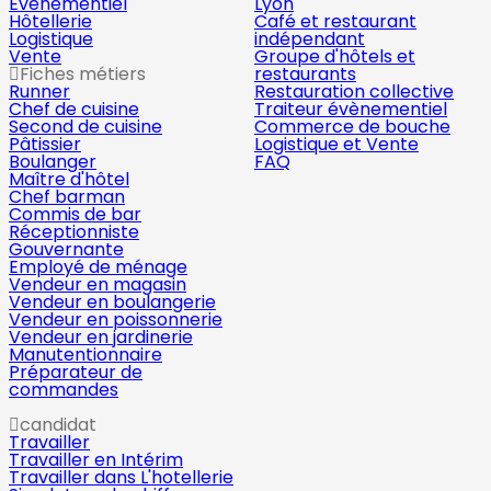
Évènementiel
Lyon
Hôtellerie
Café et restaurant
Logistique
indépendant
Vente
Groupe d'hôtels et
Fiches métiers
restaurants
Runner
Restauration collective
Chef de cuisine
Traiteur évènementiel
Second de cuisine
Commerce de bouche
Pâtissier
Logistique et Vente
Boulanger
FAQ
Maître d'hôtel
Chef barman
Commis de bar
Réceptionniste
Gouvernante
Employé de ménage
Vendeur en magasin
Vendeur en boulangerie
Vendeur en poissonnerie
Vendeur en jardinerie
Manutentionnaire
Préparateur de
commandes
candidat
Travailler
Travailler en Intérim
Travailler dans L'hotellerie