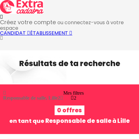
Créez votre compte
ou connectez-vous à votre
espace
CANDIDAT
ÉTABLISSEMENT
Résultats de ta recherche
Mes filtres
Responsable de salle, Lille
2
2
0 offres
Responsable de salle
Lille
en tant que
à