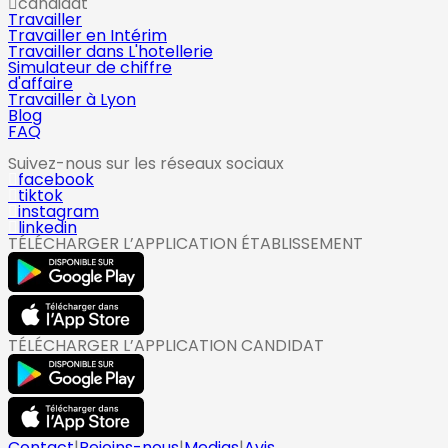
candidat
Travailler
Travailler en Intérim
Travailler dans L'hotellerie
Simulateur de chiffre
d'affaire
Travailler à Lyon
Blog
FAQ
Suivez-nous sur les réseaux sociaux
facebook
tiktok
instagram
linkedin
TÉLÉCHARGER L’APPLICATION ÉTABLISSEMENT
TÉLÉCHARGER L’APPLICATION CANDIDAT
Contact
|
Rejoins-nous
|
Medias
|
Avis