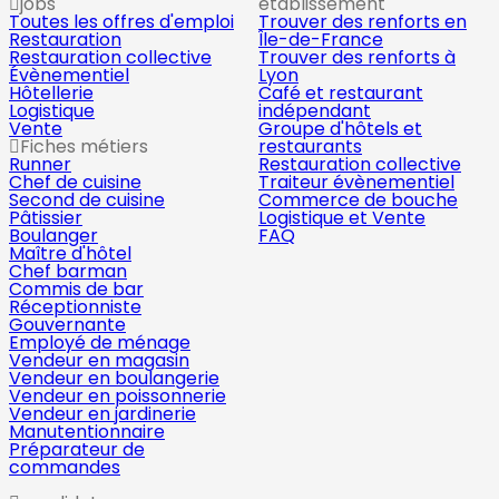
jobs
établissement
Toutes les offres d'emploi
Trouver des renforts en
Restauration
Île-de-France
Restauration collective
Trouver des renforts à
Évènementiel
Lyon
Hôtellerie
Café et restaurant
Logistique
indépendant
Vente
Groupe d'hôtels et
Fiches métiers
restaurants
Runner
Restauration collective
Chef de cuisine
Traiteur évènementiel
Second de cuisine
Commerce de bouche
Pâtissier
Logistique et Vente
Boulanger
FAQ
Maître d'hôtel
Chef barman
Commis de bar
Réceptionniste
Gouvernante
Employé de ménage
Vendeur en magasin
Vendeur en boulangerie
Vendeur en poissonnerie
Vendeur en jardinerie
Manutentionnaire
Préparateur de
commandes