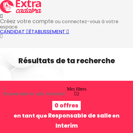
Créez votre compte
ou connectez-vous à votre
espace
CANDIDAT
ÉTABLISSEMENT
Résultats de ta recherche
Mes filtres
Responsable de salle, Interim
2
2
0 offres
Responsable de salle
en tant que
en
Interim