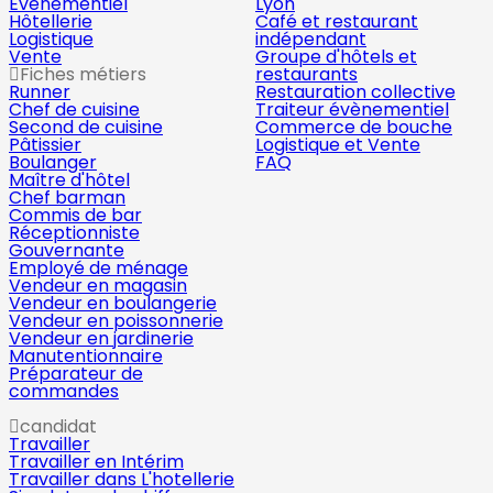
Évènementiel
Lyon
Hôtellerie
Café et restaurant
Logistique
indépendant
Vente
Groupe d'hôtels et
Fiches métiers
restaurants
Runner
Restauration collective
Chef de cuisine
Traiteur évènementiel
Second de cuisine
Commerce de bouche
Pâtissier
Logistique et Vente
Boulanger
FAQ
Maître d'hôtel
Chef barman
Commis de bar
Réceptionniste
Gouvernante
Employé de ménage
Vendeur en magasin
Vendeur en boulangerie
Vendeur en poissonnerie
Vendeur en jardinerie
Manutentionnaire
Préparateur de
commandes
candidat
Travailler
Travailler en Intérim
Travailler dans L'hotellerie